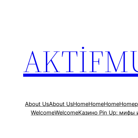
İçeriğe
geç
AKTİFM
About Us
About Us
Home
Home
Home
Homep
Welcome
Welcome
Казино Pin Up: мифы 