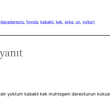
oğaça
dereotu
, 
fırında
, 
kabaklı
, 
kek
, 
sirke
, 
un
, 
yoğurt
 yanıt
ır yoktum kabaklı kek muhteşem dereotunun kokusuyl