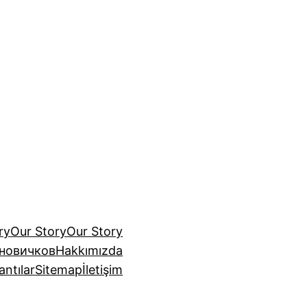
ry
Our Story
Our Story
 новичков
Hakkımızda
antılar
Sitemap
İletişim