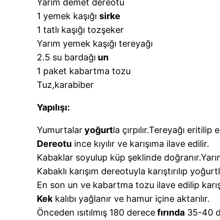
Yarım demet dereotu
1 yemek kaşığı
sirke
1 tatlı kaşığı tozşeker
Yarım yemek kaşığı tereyağı
2.5 su bardağı
un
1 paket kabartma tozu
Tuz,karabiber
Yapılışı:
Yumurtalar
yoğurt
la çırpılır.Tereyağı eritilip
Dereotu
ince kıyılır ve karışıma ilave edilir.
Kabaklar soyulup küp şeklinde doğranır.Yarım 
Kabaklı karışım dereotuyla karıştırılıp yoğurtlu
En son un ve kabartma tozu ilave edilip karıştı
Kek
kalıbı yağlanır ve hamur içine aktarılır.
Önceden ısıtılmış 180 derece
fırında
35-40 dk 