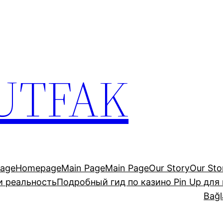
UTFAK
age
Homepage
Main Page
Main Page
Our Story
Our Sto
и реальность
Подробный гид по казино Pin Up для
Bağl