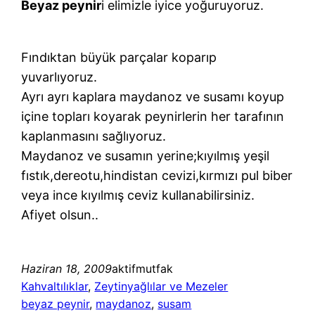
Beyaz peynir
i elimizle iyice yoğuruyoruz.
Fındıktan büyük parçalar koparıp
yuvarlıyoruz.
Ayrı ayrı kaplara maydanoz ve susamı koyup
içine topları koyarak peynirlerin her tarafının
kaplanmasını sağlıyoruz.
Maydanoz ve susamın yerine;kıyılmış yeşil
fıstık,dereotu,hindistan cevizi,kırmızı pul biber
veya ince kıyılmış ceviz kullanabilirsiniz.
Afiyet olsun..
Haziran 18, 2009
aktifmutfak
Kahvaltılıklar
, 
Zeytinyağlılar ve Mezeler
beyaz peynir
, 
maydanoz
, 
susam