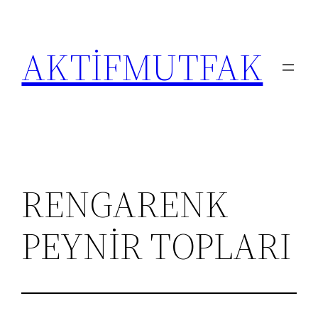
İçeriğe
geç
AKTİFMUTFAK
RENGARENK
PEYNİR TOPLARI