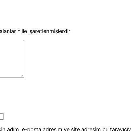
 alanlar
*
ile işaretlenmişlerdir
in adım, e-posta adresim ve site adresim bu tarayıcıy