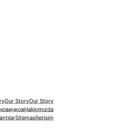
ry
Our Story
Our Story
 новичков
Hakkımızda
antılar
Sitemap
İletişim