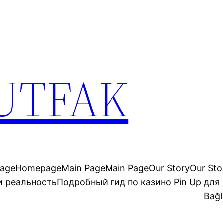
UTFAK
age
Homepage
Main Page
Main Page
Our Story
Our Sto
и реальность
Подробный гид по казино Pin Up для
Bağl