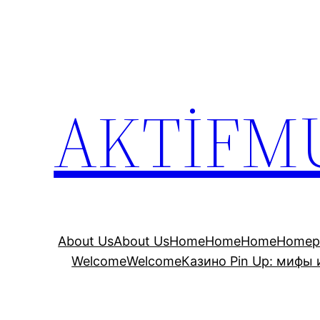
İçeriğe
geç
AKTİFM
About Us
About Us
Home
Home
Home
Homep
Welcome
Welcome
Казино Pin Up: мифы 