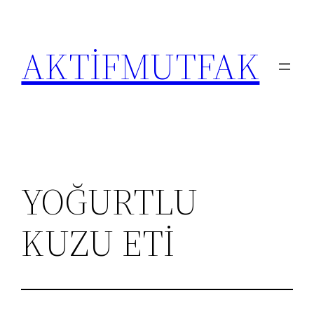
İçeriğe
geç
AKTİFMUTFAK
YOĞURTLU
KUZU ETİ