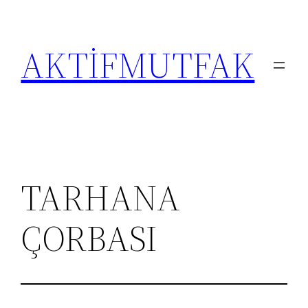
İçeriğe
geç
AKTİFMUTFAK
TARHANA
ÇORBASI