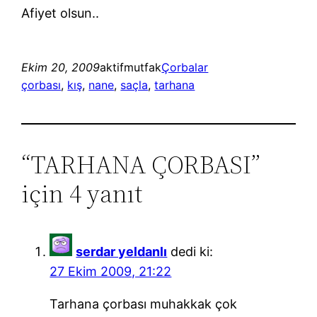
Afiyet olsun..
Ekim 20, 2009
aktifmutfak
Çorbalar
çorbası
, 
kış
, 
nane
, 
saçla
, 
tarhana
“TARHANA ÇORBASI”
için 4 yanıt
serdar yeldanlı
dedi ki:
27 Ekim 2009, 21:22
Tarhana çorbası muhakkak çok