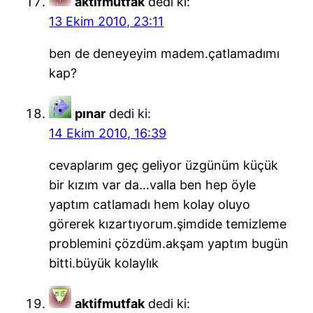
aktifmutfak
dedi ki:
13 Ekim 2010, 23:11
ben de deneyeyim madem.çatlamadımı
kap?
pınar
dedi ki:
14 Ekim 2010, 16:39
cevaplarım geç geliyor üzgünüm küçük
bir kızım var da…valla ben hep öyle
yaptım catlamadı hem kolay oluyo
görerek kızartıyorum.şimdide temizleme
problemini çözdüm.akşam yaptım bugün
bitti.büyük kolaylık
aktifmutfak
dedi ki: