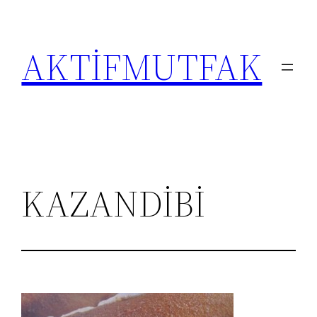
İçeriğe
geç
AKTİFMUTFAK
KAZANDİBİ