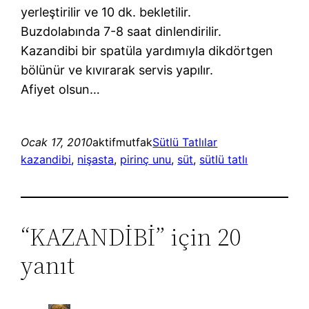
yerleştirilir ve 10 dk. bekletilir.
Buzdolabında 7-8 saat dinlendirilir.
Kazandibi bir spatüla yardımıyla dikdörtgen
bölünür ve kıvırarak servis yapılır.
Afiyet olsun…
Ocak 17, 2010
aktifmutfak
Sütlü Tatlılar
kazandibi
, 
nişasta
, 
pirinç unu
, 
süt
, 
sütlü tatlı
“KAZANDİBİ” için 20
yanıt