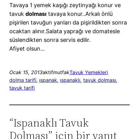
Tavaya 1 yemek kaşığı zeytinyağı konur ve
tavuk
dolması
tavaya konur..Arkalı önlü
pişirilen tavuğun yanları da pişirildikten sonra
ocaktan alınır.Salata yaprağı ve domatesle
süslendikten sonra servis edilir.
Afiyet olsun…
Ocak 15, 2013
aktifmutfak
Tavuk Yemekleri
dolma tarifi
, 
ıspanak
, 
ıspanaklı
, 
tavuk dolması
, 
tavuk tarifi
“Ispanaklı Tavuk
Dolması” için bir yanıt