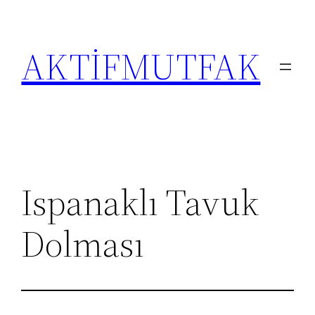
İçeriğe
geç
AKTİFMUTFAK
Ispanaklı Tavuk
Dolması