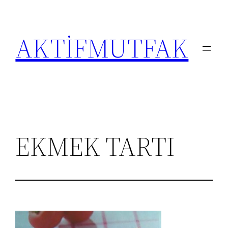
İçeriğe
geç
AKTİFMUTFAK
EKMEK TARTI