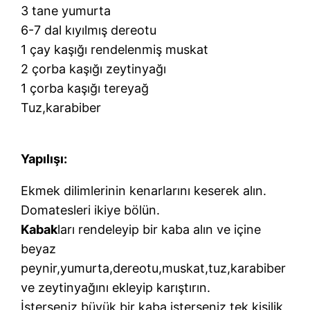
3 tane yumurta
6-7 dal kıyılmış dereotu
1 çay kaşığı rendelenmiş muskat
2 çorba kaşığı zeytinyağı
1 çorba kaşığı tereyağ
Tuz,karabiber
Yapılışı:
Ekmek dilimlerinin kenarlarını keserek alın.
Domatesleri ikiye bölün.
Kabak
ları rendeleyip bir kaba alın ve içine
beyaz
peynir,yumurta,dereotu,muskat,tuz,karabiber
ve zeytinyağını ekleyip karıştırın.
İsterseniz büyük bir kaba isterseniz tek kişilik