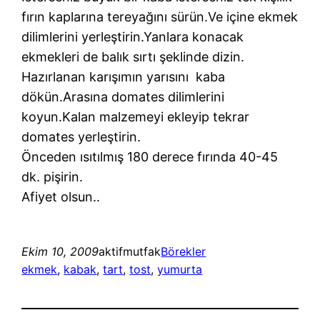
fırın kaplarına tereyağını sürün.Ve içine ekmek
dilimlerini yerleştirin.Yanlara konacak
ekmekleri de balık sırtı şeklinde dizin.
Hazırlanan karışımın yarısını kaba
dökün.Arasına domates dilimlerini
koyun.Kalan malzemeyi ekleyip tekrar
domates yerleştirin.
Önceden ısıtılmış 180 derece fırında 40-45
dk. pişirin.
Afiyet olsun..
Ekim 10, 2009
aktifmutfak
Börekler
ekmek
, 
kabak
, 
tart
, 
tost
, 
yumurta