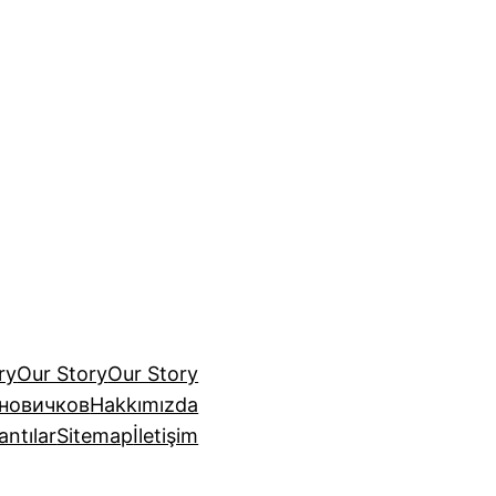
ry
Our Story
Our Story
 новичков
Hakkımızda
antılar
Sitemap
İletişim