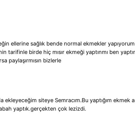
eğin ellerine sağlık bende normal ekmekler yapıyoru
n tarifinle birde hiç mısır ekmeği yaptınmı ben yapt
rsa paylaşırmısın bizlerle
da ekleyeceğim siteye Semracım.Bu yaptığım ekmek as
sabah yaptık.gerçekten çok lezizdi.