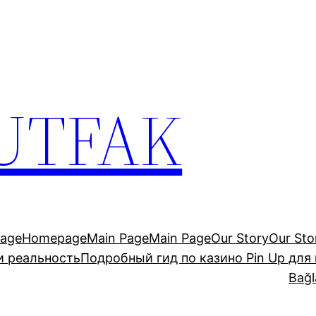
UTFAK
age
Homepage
Main Page
Main Page
Our Story
Our Sto
и реальность
Подробный гид по казино Pin Up для
Bağl