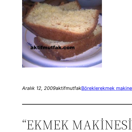
Aralık 12, 2009
aktifmutfak
Börekler
ekmek makine
“EKMEK MAKİNESİN