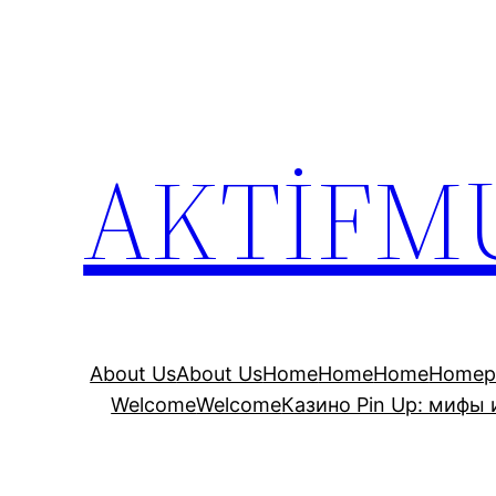
İçeriğe
geç
AKTİFM
About Us
About Us
Home
Home
Home
Homep
Welcome
Welcome
Казино Pin Up: мифы 