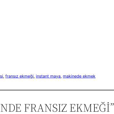
si
, 
fransız ekmeği
, 
instant maya
, 
makinede ekmek
DE FRANSIZ EKMEĞİ” iç