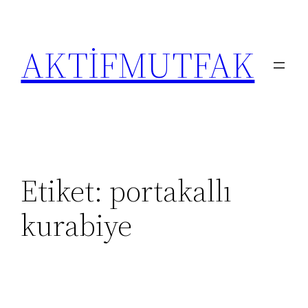
İçeriğe
geç
AKTİFMUTFAK
Etiket:
portakallı
kurabiye