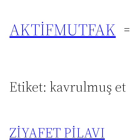
İçeriğe
geç
AKTİFMUTFAK
Etiket:
kavrulmuş et
ZİYAFET PİLAVI