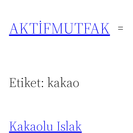
İçeriğe
geç
AKTİFMUTFAK
Etiket:
kakao
Kakaolu Islak