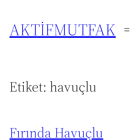
İçeriğe
geç
AKTİFMUTFAK
Etiket:
havuçlu
Fırında Havuçlu