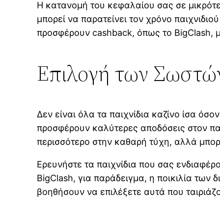
Η κατανομή του κεφαλαίου σας σε μικρότερ
μπορεί να παρατείνει τον χρόνο παιχνιδιού
προσφέρουν cashback, όπως το BigClash, 
Επιλογή των Σωστών
Δεν είναι όλα τα παιχνίδια καζίνο ίσα όσον
προσφέρουν καλύτερες αποδόσεις στον παί
περισσότερο στην καθαρή τύχη, αλλά μπο
Ερευνήστε τα παιχνίδια που σας ενδιαφέρο
BigClash, για παράδειγμα, η ποικιλία των
βοηθήσουν να επιλέξετε αυτά που ταιριάζο