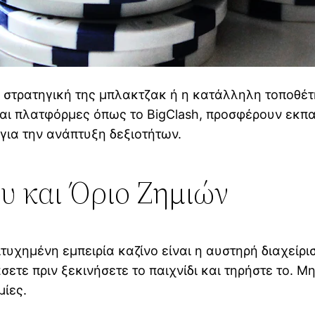
 στρατηγική της μπλακτζακ ή η κατάλληλη τοποθέτ
αι πλατφόρμες όπως το BigClash, προσφέρουν εκπαι
 για την ανάπτυξη δεξιοτήτων.
υ και Όριο Ζημιών
πιτυχημένη εμπειρία καζίνο είναι η αυστηρή διαχείρ
σετε πριν ξεκινήσετε το παιχνίδι και τηρήστε το. 
ίες.