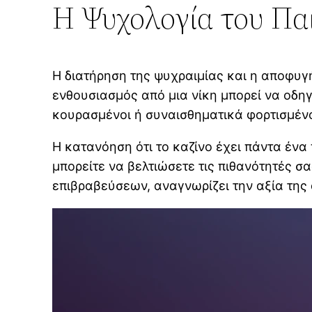
Η Ψυχολογία του Παι
Η διατήρηση της ψυχραιμίας και η αποφυγ
ενθουσιασμός από μια νίκη μπορεί να οδη
κουρασμένοι ή συναισθηματικά φορτισμένο
Η κατανόηση ότι το καζίνο έχει πάντα ένα
μπορείτε να βελτιώσετε τις πιθανότητές σα
επιβραβεύσεων, αναγνωρίζει την αξία της