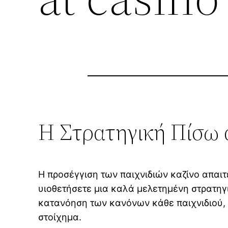
Η Στρατηγική Πίσω α
Η προσέγγιση των παιχνιδιών καζίνο απαιτε
υιοθετήσετε μια καλά μελετημένη στρατηγ
κατανόηση των κανόνων κάθε παιχνιδιού, 
στοίχημα.