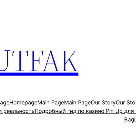
UTFAK
age
Homepage
Main Page
Main Page
Our Story
Our Sto
и реальность
Подробный гид по казино Pin Up для
Bağl