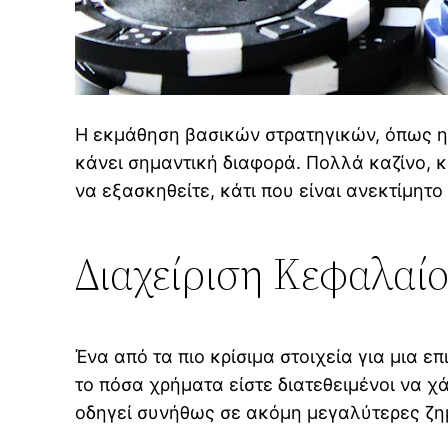
Η εκμάθηση βασικών στρατηγικών, όπως η
κάνει σημαντική διαφορά. Πολλά καζίνο, κ
να εξασκηθείτε, κάτι που είναι ανεκτίμητο
Διαχείριση Κεφαλαίο
Ένα από τα πιο κρίσιμα στοιχεία για μια ε
το πόσα χρήματα είστε διατεθειμένοι να χά
οδηγεί συνήθως σε ακόμη μεγαλύτερες ζημ