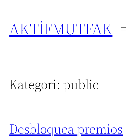
İçeriğe
geç
AKTİFMUTFAK
Kategori:
public
Desbloquea premios