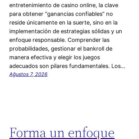
entretenimiento de casino online, la clave
para obtener “ganancias confiables” no
reside únicamente en la suerte, sino en la
implementación de estrategias sólidas y un
enfoque responsable. Comprender las
probabilidades, gestionar el bankroll de
manera efectiva y elegir los juegos
adecuados son pilares fundamentales. Los…
Ağustos 7, 2026
Forma un enfoque