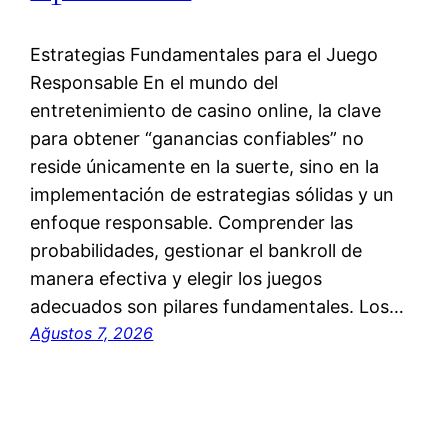
Estrategias Fundamentales para el Juego
Responsable En el mundo del
entretenimiento de casino online, la clave
para obtener “ganancias confiables” no
reside únicamente en la suerte, sino en la
implementación de estrategias sólidas y un
enfoque responsable. Comprender las
probabilidades, gestionar el bankroll de
manera efectiva y elegir los juegos
adecuados son pilares fundamentales. Los…
Ağustos 7, 2026