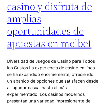
casino y disfruta de
amplias
oportunidades de
apuestas en melbet
Diversidad de Juegos de Casino para Todos
los Gustos La experiencia de casino en línea
se ha expandido enormemente, ofreciendo
un abanico de opciones que satisfacen desde
al jugador casual hasta al más
experimentado. Los casinos modernos
presentan una variedad impresionante de