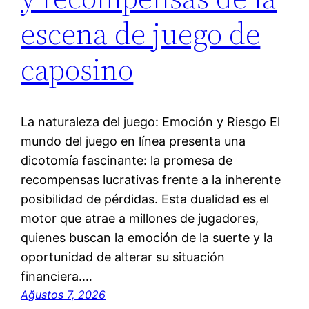
escena de juego de
caposino
La naturaleza del juego: Emoción y Riesgo El
mundo del juego en línea presenta una
dicotomía fascinante: la promesa de
recompensas lucrativas frente a la inherente
posibilidad de pérdidas. Esta dualidad es el
motor que atrae a millones de jugadores,
quienes buscan la emoción de la suerte y la
oportunidad de alterar su situación
financiera.…
Ağustos 7, 2026