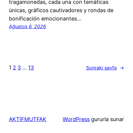
tragamonedas, cada una con temáticas
únicas, gráficos cautivadores y rondas de
bonificación emocionantes…
Ağustos 6, 2026
1
2
3
…
13
Sonraki sayfa
→
AKTİFMUTFAK
WordPress
gururla sunar