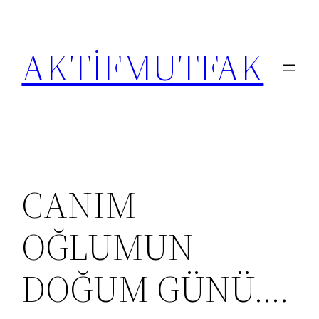
İçeriğe
geç
AKTİFMUTFAK
CANIM
OĞLUMUN
DOĞUM GÜNÜ….