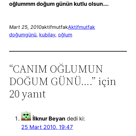
oğlummm doğum günün kutlu olsun….
Mart 25, 2010
aktifmutfak
Aktifmutfak
doğumgünü
, 
kubilay
, 
oğlum
“CANIM OĞLUMUN
DOĞUM GÜNÜ….” için
20 yanıt
İlknur Beyan
dedi ki:
25 Mart 2010, 19:47