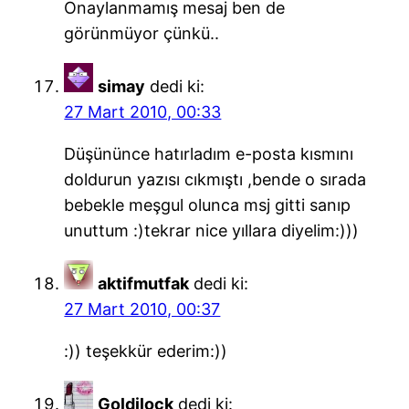
Onaylanmamış mesaj ben de
görünmüyor çünkü..
simay
dedi ki:
27 Mart 2010, 00:33
Düşününce hatırladım e-posta kısmını
doldurun yazısı cıkmıştı ,bende o sırada
bebekle meşgul olunca msj gitti sanıp
unuttum :)tekrar nice yıllara diyelim:)))
aktifmutfak
dedi ki:
27 Mart 2010, 00:37
:)) teşekkür ederim:))
Goldilock
dedi ki: