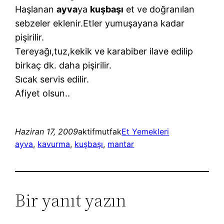
Haşlanan
ayva
ya
kuşbaşı
et ve doğranılan
sebzeler eklenir.Etler yumuşayana kadar
pişirilir.
Tereyağı,tuz,kekik ve karabiber ilave edilip
birkaç dk. daha pişirilir.
Sıcak servis edilir.
Afiyet olsun..
Haziran 17, 2009
aktifmutfak
Et Yemekleri
ayva
, 
kavurma
, 
kuşbaşı
, 
mantar
Bir yanıt yazın