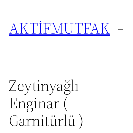
İçeriğe
geç
AKTİFMUTFAK
Zeytinyağlı
Enginar (
Garnitürlü )