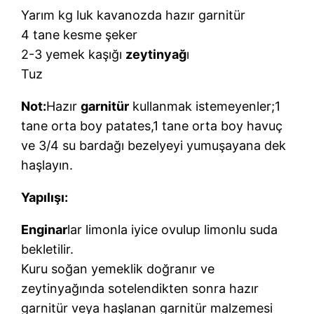
Yarım kg luk kavanozda hazır garnitür
4 tane kesme şeker
2-3 yemek kaşığı
zeytinyağ
ı
Tuz
Not:
Hazır
garnitür
kullanmak istemeyenler;1
tane orta boy patates,1 tane orta boy havuç
ve 3/4 su bardağı bezelyeyi yumuşayana dek
haşlayın.
Yapılışı:
Enginar
lar limonla iyice ovulup limonlu suda
bekletilir.
Kuru soğan yemeklik doğranır ve
zeytinyağında sotelendikten sonra hazır
garnitür veya haşlanan garnitür malzemesi