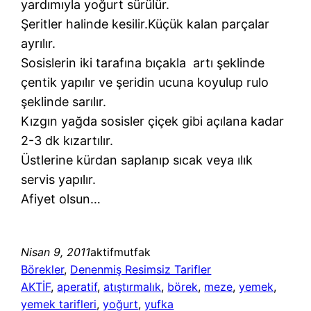
yardımıyla yoğurt sürülür.
Şeritler halinde kesilir.Küçük kalan parçalar
ayrılır.
Sosislerin iki tarafına bıçakla artı şeklinde
çentik yapılır ve şeridin ucuna koyulup rulo
şeklinde sarılır.
Kızgın yağda sosisler çiçek gibi açılana kadar
2-3 dk kızartılır.
Üstlerine kürdan saplanıp sıcak veya ılık
servis yapılır.
Afiyet olsun…
Nisan 9, 2011
aktifmutfak
Börekler
, 
Denenmiş Resimsiz Tarifler
AKTİF
, 
aperatif
, 
atıştırmalık
, 
börek
, 
meze
, 
yemek
, 
yemek tarifleri
, 
yoğurt
, 
yufka