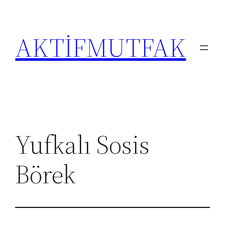
İçeriğe
geç
AKTİFMUTFAK
Yufkalı Sosis
Börek