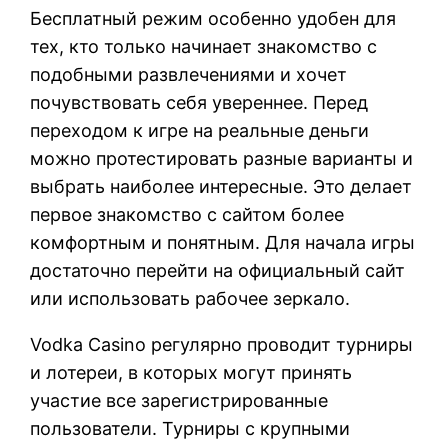
Бесплатный режим особенно удобен для
тех, кто только начинает знакомство с
подобными развлечениями и хочет
почувствовать себя увереннее. Перед
переходом к игре на реальные деньги
можно протестировать разные варианты и
выбрать наиболее интересные. Это делает
первое знакомство с сайтом более
комфортным и понятным. Для начала игры
достаточно перейти на официальный сайт
или использовать рабочее зеркало.
Vodka Casino регулярно проводит турниры
и лотереи, в которых могут принять
участие все зарегистрированные
пользователи. Турниры с крупными