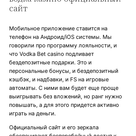
сайт
Мобильное приложение ставится на
телефон на Андроид/iOS системы. Мы
говорили про программу лояльности, и
что Vodka Bet casino подливает
бездепозитные подарки. Это и
персональные бонусы, и бездепозитный
кэшбэк, и надбавки, и FS на игровые
автоматы. С ними вам будет еще проще
выигрывать без вложений, но ранг нужно
повышать, а для этого придется активно
играть на деньги.
Официальный сайт и его зеркала
обеспечивают бесперебойный доступ к