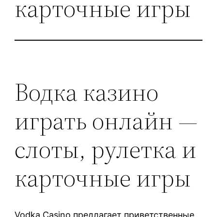
карточные игры
Водка казино
играть онлайн —
слоты, рулетка и
карточные игры
Vodka Casino предлагает приветственные