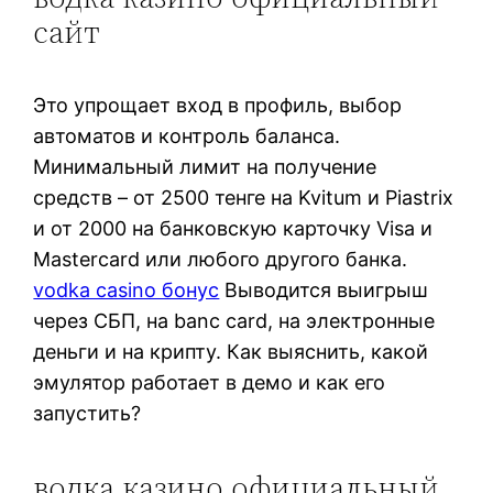
сайт
Это упрощает вход в профиль, выбор
автоматов и контроль баланса.
Минимальный лимит на получение
средств – от 2500 тенге на Kvitum и Piastrix
и от 2000 на банковскую карточку Visa и
Mastercard или любого другого банка.
vodka casino бонус
Выводится выигрыш
через СБП, на banc card, на электронные
деньги и на крипту. Как выяснить, какой
эмулятор работает в демо и как его
запустить?
водка казино официальный