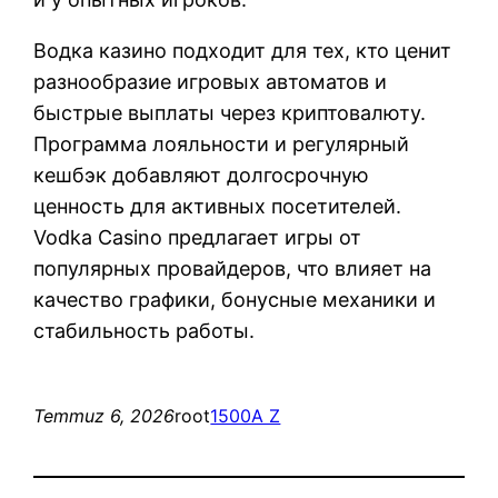
Водка казино подходит для тех, кто ценит
разнообразие игровых автоматов и
быстрые выплаты через криптовалюту.
Программа лояльности и регулярный
кешбэк добавляют долгосрочную
ценность для активных посетителей.
Vodka Casino предлагает игры от
популярных провайдеров, что влияет на
качество графики, бонусные механики и
стабильность работы.
Temmuz 6, 2026
root
1500A Z