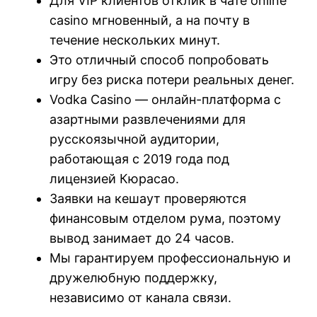
Для VIP клиентов отклик в чате online
casino мгновенный, а на почту в
течение нескольких минут.
Это отличный способ попробовать
игру без риска потери реальных денег.
Vodka Casino — онлайн-платформа с
азартными развлечениями для
русскоязычной аудитории,
работающая с 2019 года под
лицензией Кюрасао.
Заявки на кешаут проверяются
финансовым отделом рума, поэтому
вывод занимает до 24 часов.
Мы гарантируем профессиональную и
дружелюбную поддержку,
независимо от канала связи.