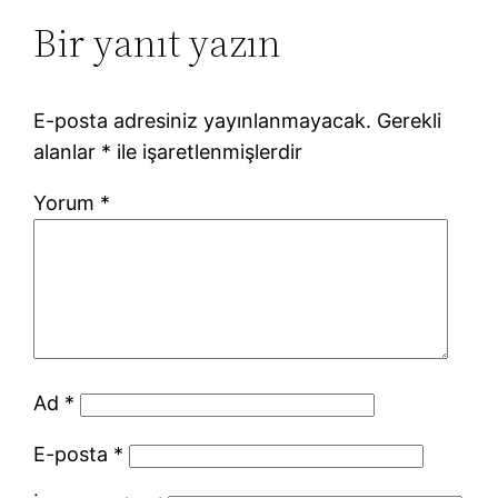
Bir yanıt yazın
E-posta adresiniz yayınlanmayacak.
Gerekli
alanlar
*
ile işaretlenmişlerdir
Yorum
*
Ad
*
E-posta
*