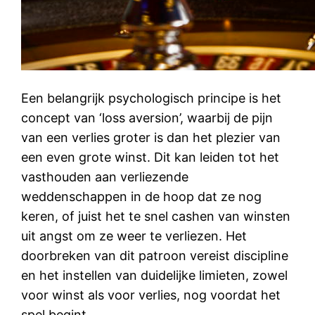
Een belangrijk psychologisch principe is het
concept van ‘loss aversion’, waarbij de pijn
van een verlies groter is dan het plezier van
een even grote winst. Dit kan leiden tot het
vasthouden aan verliezende
weddenschappen in de hoop dat ze nog
keren, of juist het te snel cashen van winsten
uit angst om ze weer te verliezen. Het
doorbreken van dit patroon vereist discipline
en het instellen van duidelijke limieten, zowel
voor winst als voor verlies, nog voordat het
spel begint.