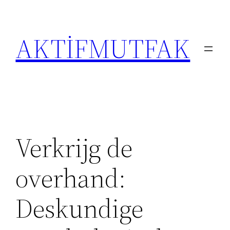
İçeriğe
geç
AKTİFMUTFAK
Verkrijg de
overhand:
Deskundige