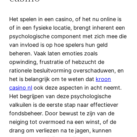
Het spelen in een casino, of het nu online is
of in een fysieke locatie, brengt inherent een
psychologische component met zich mee die
van invloed is op hoe spelers hun geld
beheren. Vaak laten emoties zoals
opwinding, frustratie of hebzucht de
rationele besluitvorming overschaduwen, en
het is belangrijk om te weten dat
kroon
casino nl
ook deze aspecten in acht neemt.
Het begrijpen van deze psychologische
valkuilen is de eerste stap naar effectiever
fondsbeheer. Door bewust te zijn van de
neiging tot overmoed na een winst, of de
drang om verliezen na te jagen, kunnen