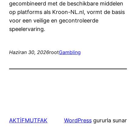
gecombineerd met de beschikbare middelen
op platforms als Kroon-NL.nl, vormt de basis
voor een veilige en gecontroleerde
speelervaring.
Haziran 30, 2026
root
Gambling
AKTİFMUTFAK
WordPress
gururla sunar