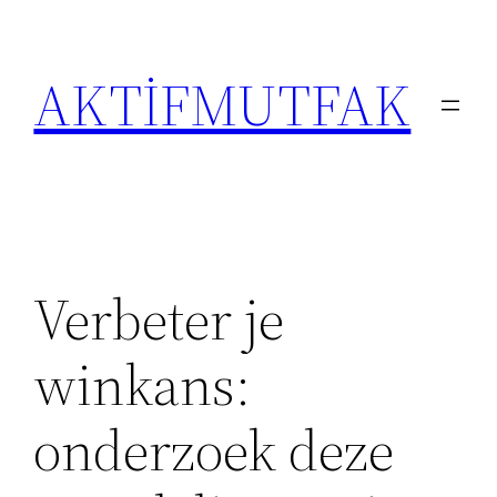
İçeriğe
geç
AKTİFMUTFAK
Verbeter je
winkans:
onderzoek deze