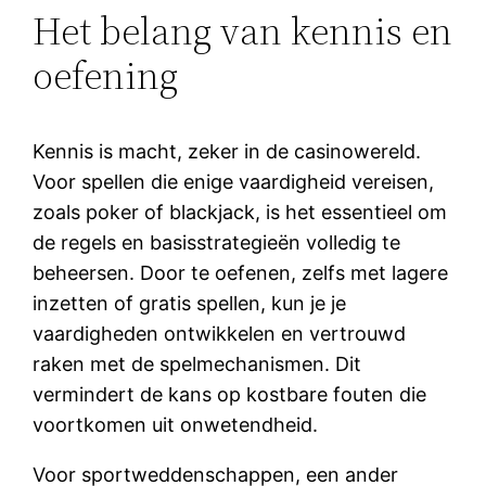
Het belang van kennis en
oefening
Kennis is macht, zeker in de casinowereld.
Voor spellen die enige vaardigheid vereisen,
zoals poker of blackjack, is het essentieel om
de regels en basisstrategieën volledig te
beheersen. Door te oefenen, zelfs met lagere
inzetten of gratis spellen, kun je je
vaardigheden ontwikkelen en vertrouwd
raken met de spelmechanismen. Dit
vermindert de kans op kostbare fouten die
voortkomen uit onwetendheid.
Voor sportweddenschappen, een ander