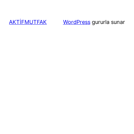
AKTİFMUTFAK
WordPress
gururla sunar