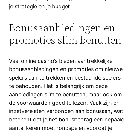
je strategie en je budget.
Bonusaanbiedingen en
promoties slim benutten
Veel online casino’s bieden aantrekkelijke
bonusaanbiedingen en promoties om nieuwe
spelers aan te trekken en bestaande spelers
te behouden. Het is belangrijk om deze
aanbiedingen slim te benutten, maar ook om
de voorwaarden goed te lezen. Vaak zijn er
inzetvereisten verbonden aan bonussen, wat
betekent dat je het bonusbedrag een bepaald
aantal keren moet rondspelen voordat je