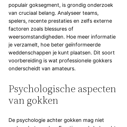
populair goksegment, is grondig onderzoek
van cruciaal belang. Analyseer teams,
spelers, recente prestaties en zelfs externe
factoren zoals blessures of
weersomstandigheden. Hoe meer informatie
je verzamelt, hoe beter geïnformeerde
weddenschappen je kunt plaatsen. Dit soort
voorbereiding is wat professionele gokkers
onderscheidt van amateurs.
Psychologische aspecten
van gokken
De psychologie achter gokken mag niet