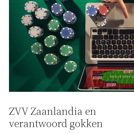
ZVV Zaanlandia en
verantwoord gokken