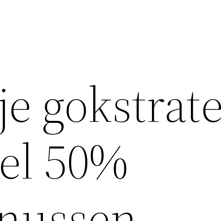
je gokstrate
el 50%
nussen