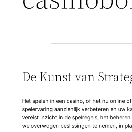
De Kunst van Strate
Het spelen in een casino, of het nu online o
spelervaring aanzienlijk verbeteren en uw 
vereist inzicht in de spelregels, het beher
weloverwogen beslissingen te nemen, in pla