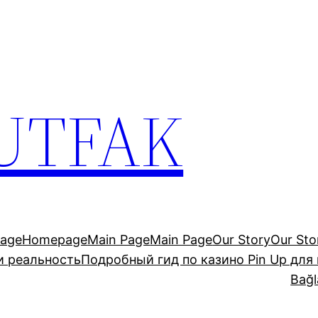
UTFAK
age
Homepage
Main Page
Main Page
Our Story
Our Sto
и реальность
Подробный гид по казино Pin Up для
Bağl