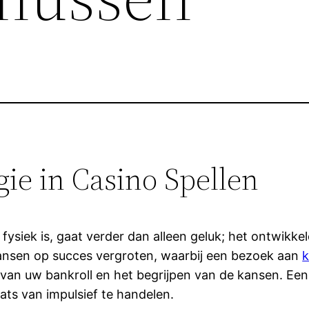
gie in Casino Spellen
f fysiek is, gaat verder dan alleen geluk; het ontwikk
kansen op succes vergroten, waarbij een bezoek aan
k
en van uw bankroll en het begrijpen van de kansen. Ee
ats van impulsief te handelen.