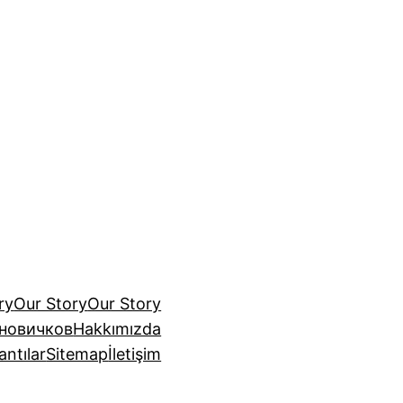
ry
Our Story
Our Story
 новичков
Hakkımızda
antılar
Sitemap
İletişim