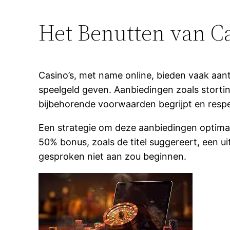
Het Benutten van C
Casino’s, met name online, bieden vaak aa
speelgeld geven. Aanbiedingen zoals storti
bijbehorende voorwaarden begrijpt en respe
Een strategie om deze aanbiedingen optimaa
50% bonus, zoals de titel suggereert, een u
gesproken niet aan zou beginnen.