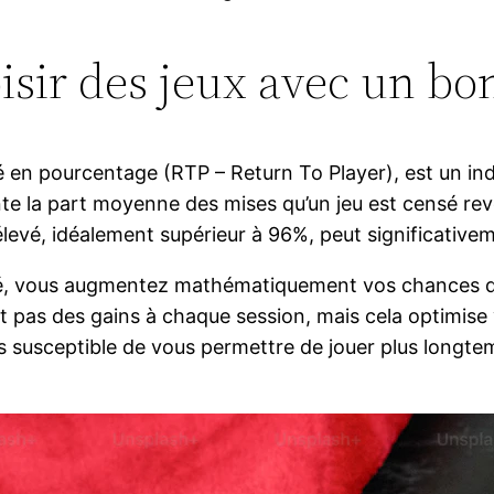
isir des jeux avec un bo
 en pourcentage (RTP – Return To Player), est un indic
te la part moyenne des mises qu’un jeu est censé rev
élevé, idéalement supérieur à 96%, peut significative
vé, vous augmentez mathématiquement vos chances de
tit pas des gains à chaque session, mais cela optimise
susceptible de vous permettre de jouer plus longtemp