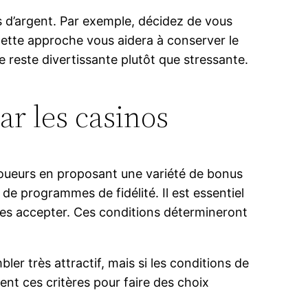
s d’argent. Par exemple, décidez de vous
 Cette approche vous aidera à conserver le
ce reste divertissante plutôt que stressante.
ar les casinos
s joueurs en proposant une variété de bonus
de programmes de fidélité. Il est essentiel
 les accepter. Ces conditions détermineront
r très attractif, mais si les conditions de
ment ces critères pour faire des choix