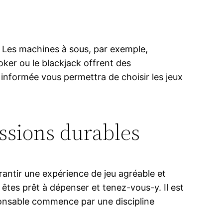
e. Les machines à sous, par exemple,
oker ou le blackjack offrent des
 informée vous permettra de choisir les jeux
essions durables
rantir une expérience de jeu agréable et
tes prêt à dépenser et tenez-vous-y. Il est
ponsable commence par une discipline