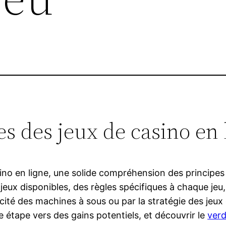
s des jeux de casino en 
ino en ligne, une solide compréhension des principes 
eux disponibles, des règles spécifiques à chaque jeu, 
icité des machines à sous ou par la stratégie des jeux
 étape vers des gains potentiels, et découvrir le
verd