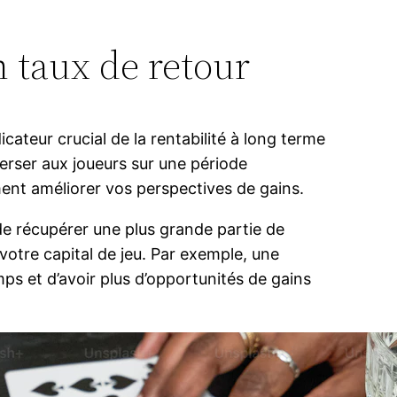
n taux de retour
ateur crucial de la rentabilité à long terme
erser aux joueurs sur une période
ment améliorer vos perspectives de gains.
 récupérer une plus grande partie de
 votre capital de jeu. Par exemple, une
s et d’avoir plus d’opportunités de gains