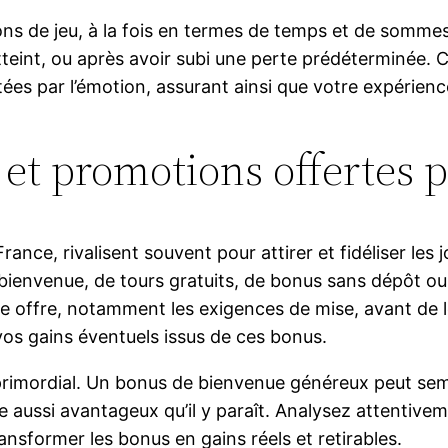
ions de jeu, à la fois en termes de temps et de somme
atteint, ou après avoir subi une perte prédéterminée.
ctées par l’émotion, assurant ainsi que votre expérien
et promotions offertes p
rance, rivalisent souvent pour attirer et fidéliser le
 bienvenue, de tours gratuits, de bonus sans dépôt ou 
que offre, notamment les exigences de mise, avant de
r vos gains éventuels issus de ces bonus.
rimordial. Un bonus de bienvenue généreux peut semble
re aussi avantageux qu’il y paraît. Analysez attentive
nsformer les bonus en gains réels et retirables.