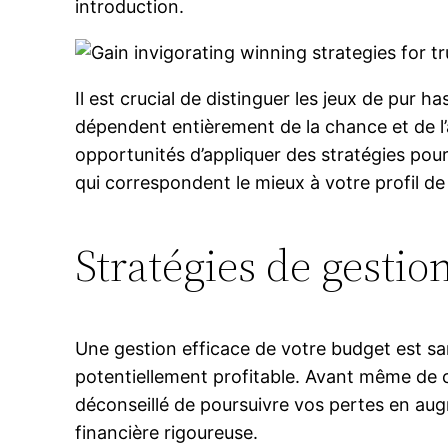
introduction.
Il est crucial de distinguer les jeux de pur
dépendent entièrement de la chance et de l’a
opportunités d’appliquer des stratégies pour
qui correspondent le mieux à votre profil de
Stratégies de gestio
Une gestion efficace de votre budget est sa
potentiellement profitable. Avant même de 
déconseillé de poursuivre vos pertes en au
financière rigoureuse.