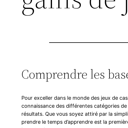
Comprendre les base
Pour exceller dans le monde des jeux de cas
connaissance des différentes catégories de j
résultats. Que vous soyez attiré par la simpl
prendre le temps d’apprendre est la première