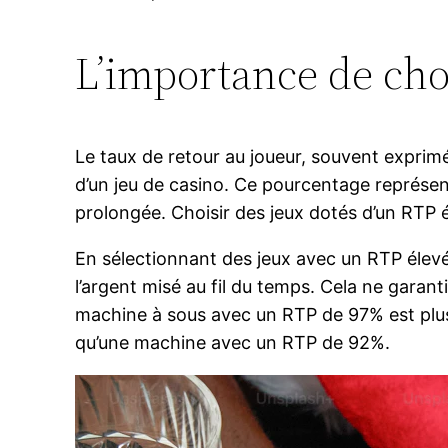
L’importance de cho
Le taux de retour au joueur, souvent exprimé
d’un jeu de casino. Ce pourcentage représen
prolongée. Choisir des jeux dotés d’un RTP 
En sélectionnant des jeux avec un RTP éle
l’argent misé au fil du temps. Cela ne garan
machine à sous avec un RTP de 97% est plus 
qu’une machine avec un RTP de 92%.