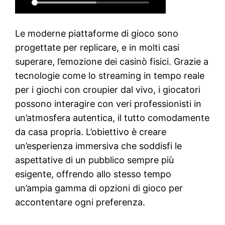
Le moderne piattaforme di gioco sono
progettate per replicare, e in molti casi
superare, l’emozione dei casinò fisici. Grazie a
tecnologie come lo streaming in tempo reale
per i giochi con croupier dal vivo, i giocatori
possono interagire con veri professionisti in
un’atmosfera autentica, il tutto comodamente
da casa propria. L’obiettivo è creare
un’esperienza immersiva che soddisfi le
aspettative di un pubblico sempre più
esigente, offrendo allo stesso tempo
un’ampia gamma di opzioni di gioco per
accontentare ogni preferenza.