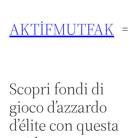
İçeriğe
geç
AKTİFMUTFAK
Scopri fondi di
gioco d’azzardo
d’élite con questa