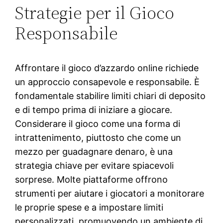
Strategie per il Gioco
Responsabile
Affrontare il gioco d’azzardo online richiede
un approccio consapevole e responsabile. È
fondamentale stabilire limiti chiari di deposito
e di tempo prima di iniziare a giocare.
Considerare il gioco come una forma di
intrattenimento, piuttosto che come un
mezzo per guadagnare denaro, è una
strategia chiave per evitare spiacevoli
sorprese. Molte piattaforme offrono
strumenti per aiutare i giocatori a monitorare
le proprie spese e a impostare limiti
personalizzati, promuovendo un ambiente di