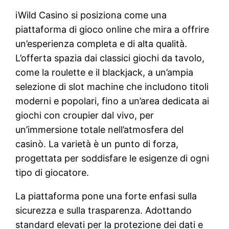
iWild Casino si posiziona come una
piattaforma di gioco online che mira a offrire
un’esperienza completa e di alta qualità.
L’offerta spazia dai classici giochi da tavolo,
come la roulette e il blackjack, a un’ampia
selezione di slot machine che includono titoli
moderni e popolari, fino a un’area dedicata ai
giochi con croupier dal vivo, per
un’immersione totale nell’atmosfera del
casinò. La varietà è un punto di forza,
progettata per soddisfare le esigenze di ogni
tipo di giocatore.
La piattaforma pone una forte enfasi sulla
sicurezza e sulla trasparenza. Adottando
standard elevati per la protezione dei dati e