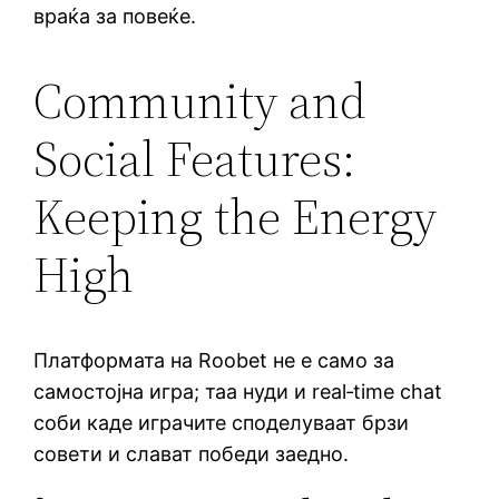
враќа за повеќе.
Community and
Social Features:
Keeping the Energy
High
Платформата на Roobet не е само за
самостојна игра; таа нуди и real‑time chat
соби каде играчите споделуваат брзи
совети и слават победи заедно.