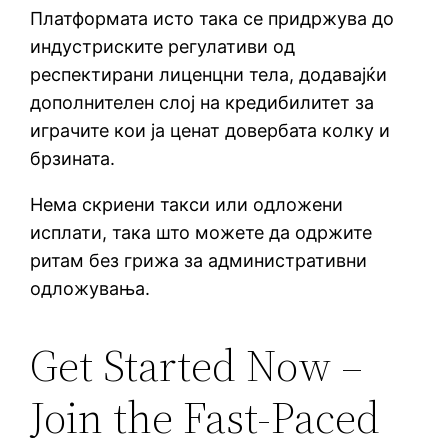
Платформата исто така се придржува до
индустриските регулативи од
респектирани лиценцни тела, додавајќи
дополнителен слој на кредибилитет за
играчите кои ја ценат довербата колку и
брзината.
Нема скриени такси или одложени
исплати, така што можете да одржите
ритам без грижа за административни
одложувања.
Get Started Now –
Join the Fast‑Paced