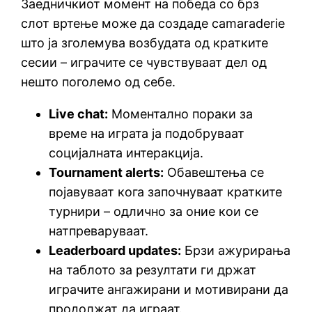
Заедничкиот момент на победа со брз
слот вртење може да создаде camaraderie
што ја зголемува возбудата од кратките
сесии – играчите се чувствуваат дел од
нешто поголемо од себе.
Live chat:
Моментално пораки за
време на играта ја подобруваат
социјалната интеракција.
Tournament alerts:
Обавештења се
појавуваат кога започнуваат кратките
турнири – одлично за оние кои се
натпреваруваат.
Leaderboard updates:
Брзи ажурирања
на таблото за резултати ги држат
играчите ангажирани и мотивирани да
продолжат да играат.