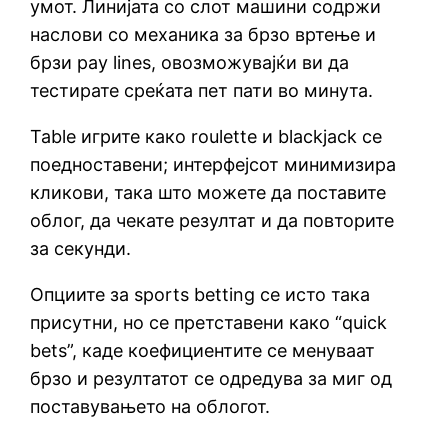
умот. Линијата со слот машини содржи
наслови со механика за брзо вртење и
брзи pay lines, овозможувајќи ви да
тестирате среќата пет пати во минута.
Table игрите како roulette и blackjack се
поедноставени; интерфејсот минимизира
кликови, така што можете да поставите
облог, да чекате резултат и да повторите
за секунди.
Опциите за sports betting се исто така
присутни, но се претставени како “quick
bets”, каде коефициентите се менуваат
брзо и резултатот се одредува за миг од
поставувањето на облогот.