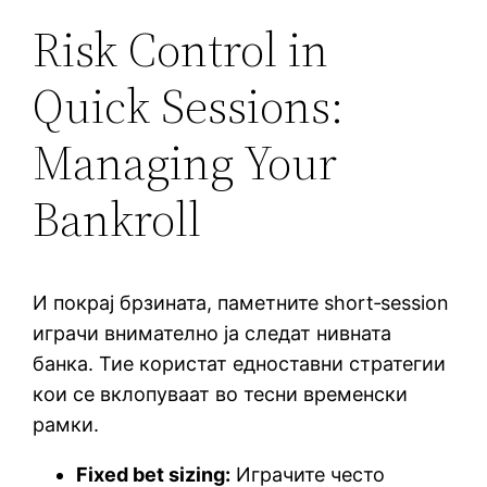
Risk Control in
Quick Sessions:
Managing Your
Bankroll
И покрај брзината, паметните short‑session
играчи внимателно ја следат нивната
банка. Тие користат едноставни стратегии
кои се вклопуваат во тесни временски
рамки.
Fixed bet sizing:
Играчите често