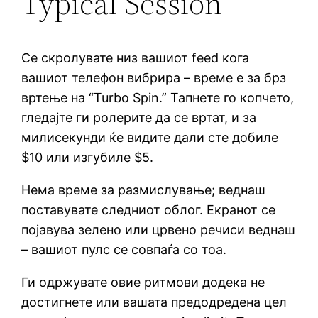
Typical Session
Се скролувате низ вашиот feed кога
вашиот телефон вибрира – време е за брз
вртење на “Turbo Spin.” Тапнете го копчето,
гледајте ги ролерите да се вртат, и за
милисекунди ќе видите дали сте добиле
$10 или изгубиле $5.
Нема време за размислување; веднаш
поставувате следниот облог. Екранот се
појавува зелено или црвено речиси веднаш
– вашиот пулс се совпаѓа со тоа.
Ги одржувате овие ритмови додека не
достигнете или вашата предодредена цел