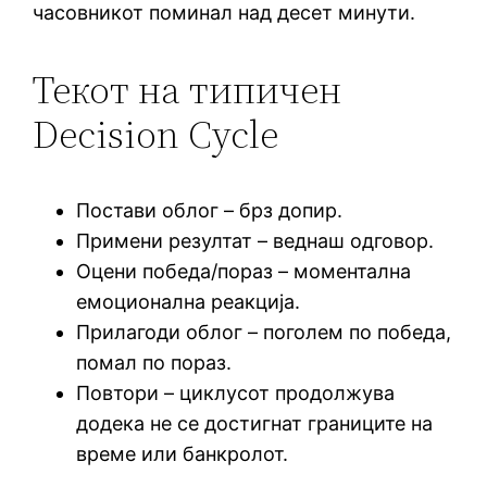
часовникот поминал над десет минути.
Текот на типичен
Decision Cycle
Постави облог – брз допир.
Примени резултат – веднаш одговор.
Оцени победа/пораз – моментална
емоционална реакција.
Прилагоди облог – поголем по победа,
помал по пораз.
Повтори – циклусот продолжува
додека не се достигнат границите на
време или банкролот.