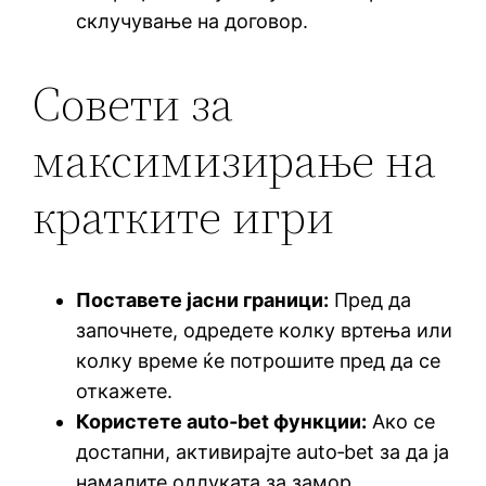
склучување на договор.
Совети за
максимизирање на
кратките игри
Поставете јасни граници:
Пред да
започнете, одредете колку вртења или
колку време ќе потрошите пред да се
откажете.
Користете auto‑bet функции:
Ако се
достапни, активирајте auto‑bet за да ја
намалите одлуката за замор.