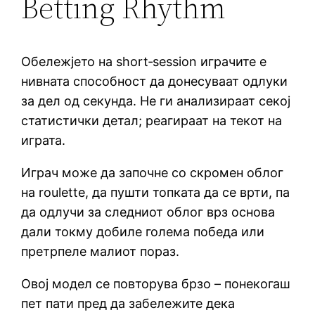
Betting Rhythm
Обележјето на short‑session играчите е
нивната способност да донесуваат одлуки
за дел од секунда. Не ги анализираат секој
статистички детал; реагираат на текот на
играта.
Играч може да започне со скромен облог
на roulette, да пушти топката да се врти, па
да одлучи за следниот облог врз основа
дали токму добиле голема победа или
претрпеле малиот пораз.
Овој модел се повторува брзо – понекогаш
пет пати пред да забележите дека