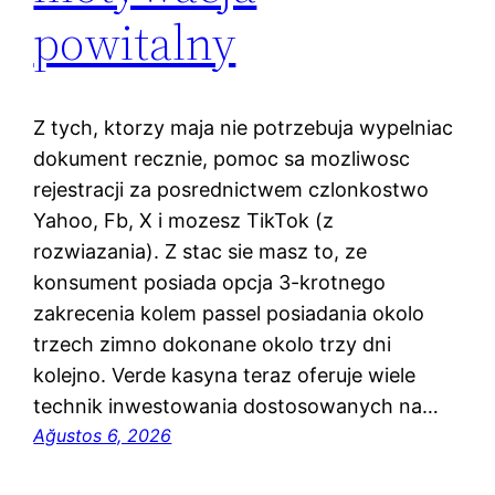
powitalny
Z tych, ktorzy maja nie potrzebuja wypelniac
dokument recznie, pomoc sa mozliwosc
rejestracji za posrednictwem czlonkostwo
Yahoo, Fb, X i mozesz TikTok (z
rozwiazania). Z stac sie masz to, ze
konsument posiada opcja 3-krotnego
zakrecenia kolem passel posiadania okolo
trzech zimno dokonane okolo trzy dni
kolejno. Verde kasyna teraz oferuje wiele
technik inwestowania dostosowanych na…
Ağustos 6, 2026