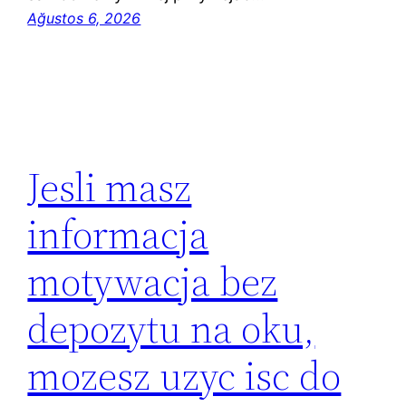
Ağustos 6, 2026
Jesli masz
informacja
motywacja bez
depozytu na oku,
mozesz uzyc isc do