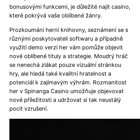
bonusovými funkcemi, je důležité najít casino,
které pokrývá vaše oblíbené žánry.
Prozkoumání herní knihovny, seznámení se s
různými poskytovateli softwaru a případně
využití demo verzí her vám pomůže objevit
nové oblíbené tituly a strategie. Moudrý hráč
se nenechá zlákat pouze vizuální stránkou
hry, ale hledá také kvalitní hratelnost a
potenciál k zajímavým výhrám. Rozmanitost
her v Spinanga Casino umožňuje objevovat
nové příležitosti a udržovat si tak neustálý
pocit vzrušení.