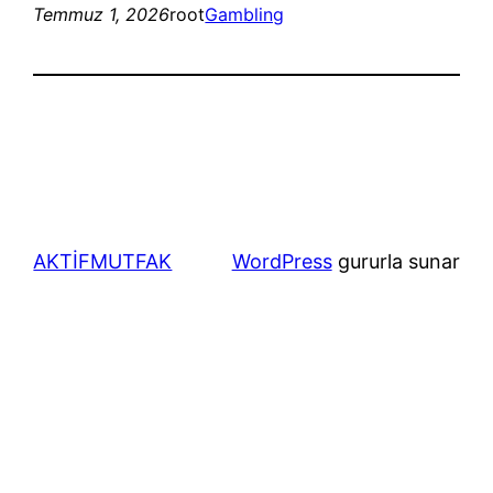
Temmuz 1, 2026
root
Gambling
AKTİFMUTFAK
WordPress
gururla sunar