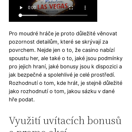
Pro moudré hráče je proto důležité věnovat
pozornost detailům, které se skrývají za
povrchem. Nejde jen o to, že casino nabízí
spoustu her, ale také o to, jaké jsou podmínky
pro jejich hraní, jaké bonusy jsou k dispozici a
jak bezpečné a spolehlivé je celé prostředí.
Rozhodnutí o tom, kde hrát, je stejně důležité
jako rozhodnutí o tom, jakou sázku v dané
hře podat.
Využití uvítacích bonusů