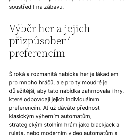
soustředit na zábavu.
Výběr her a jejich
přizpůsobení
preferencím
Široká a rozmanitá nabídka her je lákadlem
pro mnoho hráčů, ale pro ty moudré je
důležitější, aby tato nabídka zahrnovala i hry,
které odpovídají jejich individuálním
preferencím. Ať už dáváte přednost
klasickým výherním automatům,
strategickým stolním hrám jako blackjack a
ruleta, nebo moderním video automatům s