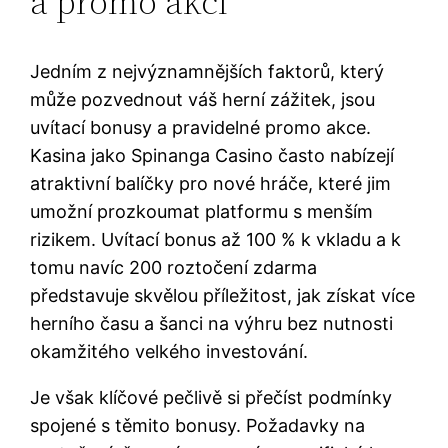
a promo akcí
Jedním z nejvýznamnějších faktorů, který
může pozvednout váš herní zážitek, jsou
uvítací bonusy a pravidelné promo akce.
Kasina jako Spinanga Casino často nabízejí
atraktivní balíčky pro nové hráče, které jim
umožní prozkoumat platformu s menším
rizikem. Uvítací bonus až 100 % k vkladu a k
tomu navíc 200 roztočení zdarma
představuje skvělou příležitost, jak získat více
herního času a šanci na výhru bez nutnosti
okamžitého velkého investování.
Je však klíčové pečlivě si přečíst podmínky
spojené s těmito bonusy. Požadavky na