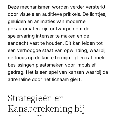
Deze mechanismen worden verder versterkt
door visuele en auditieve prikkels. De lichtjes,
geluiden en animaties van moderne
gokautomaten zijn ontworpen om de
spelervaring intenser te maken en de
aandacht vast te houden. Dit kan leiden tot
een verhoogde staat van opwinding, waarbij
de focus op de korte termijn ligt en rationele
beslissingen plaatsmaken voor impulsief
gedrag. Het is een spel van kansen waarbij de
adrenaline door het lichaam giert.
Strategieën en
Kansberekening bij