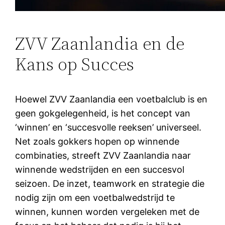
ZVV Zaanlandia en de
Kans op Succes
Hoewel ZVV Zaanlandia een voetbalclub is en
geen gokgelegenheid, is het concept van
‘winnen’ en ‘succesvolle reeksen’ universeel.
Net zoals gokkers hopen op winnende
combinaties, streeft ZVV Zaanlandia naar
winnende wedstrijden en een succesvol
seizoen. De inzet, teamwork en strategie die
nodig zijn om een voetbalwedstrijd te
winnen, kunnen worden vergeleken met de