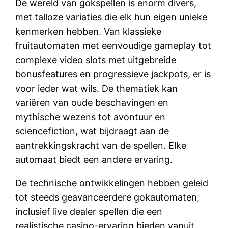
De wereld van gokspellen is enorm divers,
met talloze variaties die elk hun eigen unieke
kenmerken hebben. Van klassieke
fruitautomaten met eenvoudige gameplay tot
complexe video slots met uitgebreide
bonusfeatures en progressieve jackpots, er is
voor ieder wat wils. De thematiek kan
variëren van oude beschavingen en
mythische wezens tot avontuur en
sciencefiction, wat bijdraagt aan de
aantrekkingskracht van de spellen. Elke
automaat biedt een andere ervaring.
De technische ontwikkelingen hebben geleid
tot steeds geavanceerdere gokautomaten,
inclusief live dealer spellen die een
realistische casino-ervaring bieden vanuit