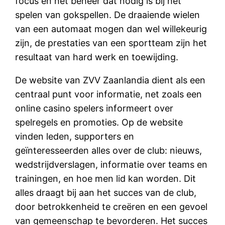
focus en het beheer dat nodig is bij het
spelen van gokspellen. De draaiende wielen
van een automaat mogen dan wel willekeurig
zijn, de prestaties van een sportteam zijn het
resultaat van hard werk en toewijding.
De website van ZVV Zaanlandia dient als een
centraal punt voor informatie, net zoals een
online casino spelers informeert over
spelregels en promoties. Op de website
vinden leden, supporters en
geïnteresseerden alles over de club: nieuws,
wedstrijdverslagen, informatie over teams en
trainingen, en hoe men lid kan worden. Dit
alles draagt bij aan het succes van de club,
door betrokkenheid te creëren en een gevoel
van gemeenschap te bevorderen. Het succes