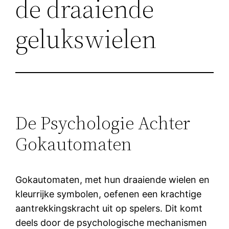
de draaiende
gelukswielen
De Psychologie Achter
Gokautomaten
Gokautomaten, met hun draaiende wielen en
kleurrijke symbolen, oefenen een krachtige
aantrekkingskracht uit op spelers. Dit komt
deels door de psychologische mechanismen