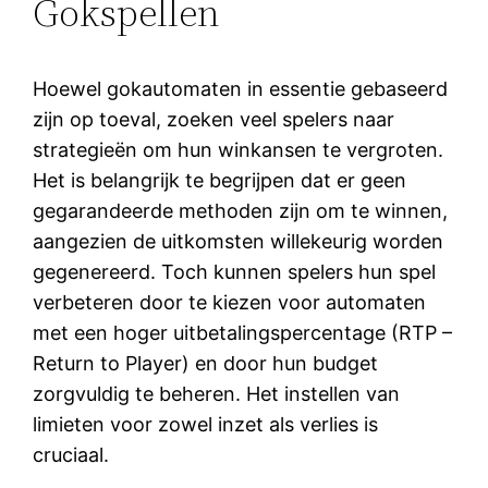
Gokspellen
Hoewel gokautomaten in essentie gebaseerd
zijn op toeval, zoeken veel spelers naar
strategieën om hun winkansen te vergroten.
Het is belangrijk te begrijpen dat er geen
gegarandeerde methoden zijn om te winnen,
aangezien de uitkomsten willekeurig worden
gegenereerd. Toch kunnen spelers hun spel
verbeteren door te kiezen voor automaten
met een hoger uitbetalingspercentage (RTP –
Return to Player) en door hun budget
zorgvuldig te beheren. Het instellen van
limieten voor zowel inzet als verlies is
cruciaal.