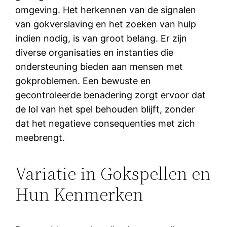
omgeving. Het herkennen van de signalen
van gokverslaving en het zoeken van hulp
indien nodig, is van groot belang. Er zijn
diverse organisaties en instanties die
ondersteuning bieden aan mensen met
gokproblemen. Een bewuste en
gecontroleerde benadering zorgt ervoor dat
de lol van het spel behouden blijft, zonder
dat het negatieve consequenties met zich
meebrengt.
Variatie in Gokspellen en
Hun Kenmerken