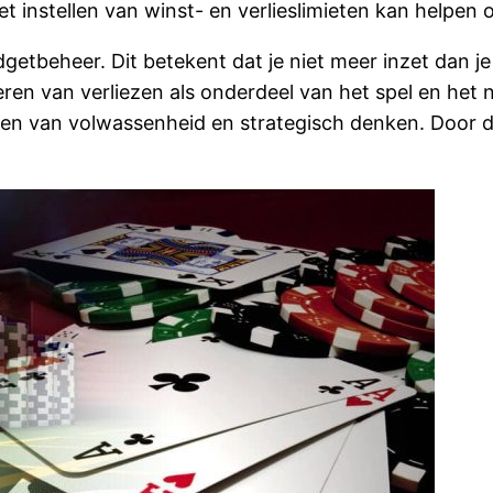
Het instellen van winst- en verlieslimieten kan helpe
etbeheer. Dit betekent dat je niet meer inzet dan je
en van verliezen als onderdeel van het spel en het n
eken van volwassenheid en strategisch denken. Door d