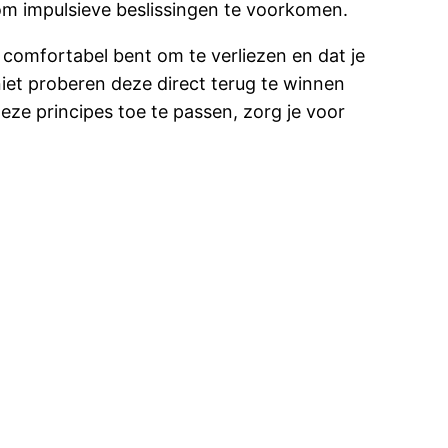
n om impulsieve beslissingen te voorkomen.
 comfortabel bent om te verliezen en dat je
iet proberen deze direct terug te winnen
eze principes toe te passen, zorg je voor