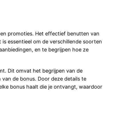
 en promoties. Het effectief benutten van
t is essentieel om de verschillende soorten
anbiedingen, en te begrijpen hoe ze
t. Dit omvat het begrijpen van de
n van de bonus. Door deze details te
elke bonus haalt die je ontvangt, waardoor