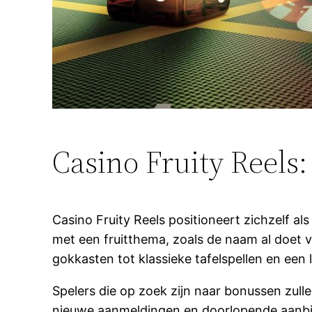
Casino Fruity Reels
Casino Fruity Reels positioneert zichzelf a
met een fruitthema, zoals de naam al doet v
gokkasten tot klassieke tafelspellen en een l
Spelers die op zoek zijn naar bonussen zul
nieuwe aanmeldingen en doorlopende aanbied