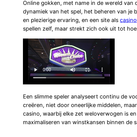
Online gokken, met name in de wereld van on
dynamiek van het spel, het beheren van je b
en plezierige ervaring, en een site als
casino
spellen zelf, maar strekt zich ook uit tot
Een slimme speler analyseert continu de v
creëren, niet door oneerlijke middelen, maar
casino, waarbij elke zet weloverwogen is en
maximaliseren van winstkansen binnen de s