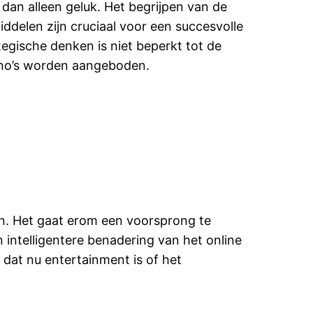
 dan alleen geluk. Het begrijpen van de
ddelen zijn cruciaal voor een succesvolle
tegische denken is niet beperkt tot de
sino’s worden aangeboden.
n. Het gaat erom een voorsprong te
 intelligentere benadering van het online
 dat nu entertainment is of het