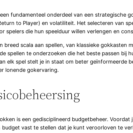
s een fundamenteel onderdeel van een strategische gok
eturn to Player) en volatiliteit. Het selecteren van 
voor spelers die hun speelduur willen verlengen en cons
en breed scala aan spellen, van klassieke gokkasten m
de spellen te onderzoeken die het beste passen bij hun
n elk spel stelt je in staat om beter geïnformeerde b
eer lonende gokervaring.
sicobeheersing
okken is een gedisciplineerd budgetbeheer. Voordat j
n budget vast te stellen dat je kunt veroorloven te ve