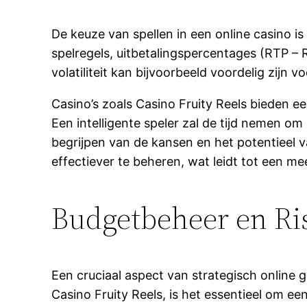
De keuze van spellen in een online casino i
spelregels, uitbetalingspercentages (RTP – R
volatiliteit kan bijvoorbeeld voordelig zijn 
Casino’s zoals Casino Fruity Reels bieden e
Een intelligente speler zal de tijd nemen om 
begrijpen van de kansen en het potentieel va
effectiever te beheren, wat leidt tot een m
Budgetbeheer en Ri
Een cruciaal aspect van strategisch online g
Casino Fruity Reels, is het essentieel om ee