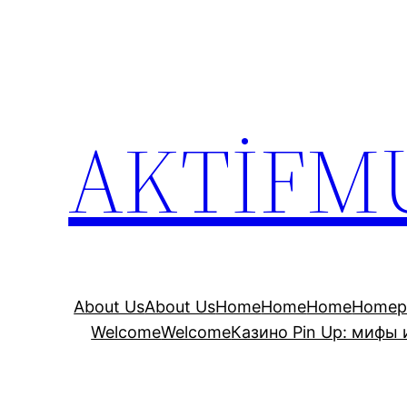
İçeriğe
geç
AKTİFM
About Us
About Us
Home
Home
Home
Homep
Welcome
Welcome
Казино Pin Up: мифы 