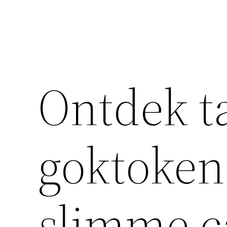
Ontdek t
goktoken
slimme c