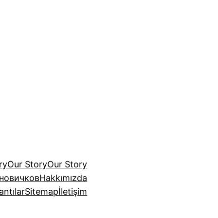
ry
Our Story
Our Story
 новичков
Hakkımızda
antılar
Sitemap
İletişim