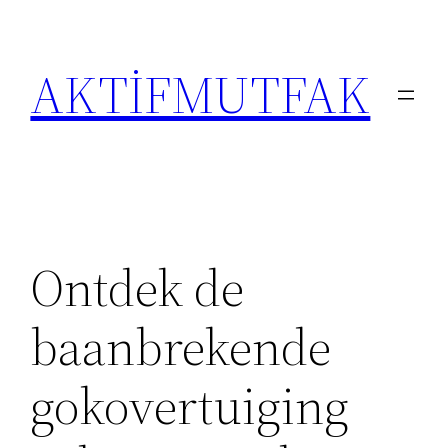
İçeriğe
geç
AKTİFMUTFAK
Ontdek de
baanbrekende
gokovertuiging