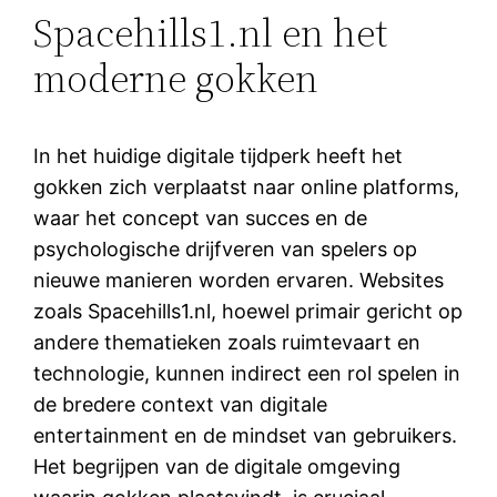
Spacehills1.nl en het
moderne gokken
In het huidige digitale tijdperk heeft het
gokken zich verplaatst naar online platforms,
waar het concept van succes en de
psychologische drijfveren van spelers op
nieuwe manieren worden ervaren. Websites
zoals Spacehills1.nl, hoewel primair gericht op
andere thematieken zoals ruimtevaart en
technologie, kunnen indirect een rol spelen in
de bredere context van digitale
entertainment en de mindset van gebruikers.
Het begrijpen van de digitale omgeving