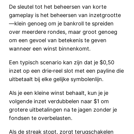
De sleutel tot het beheersen van korte
gameplay is het beheersen van inzetgrootte
—klein genoeg om je bankroll te spreiden
over meerdere rondes, maar groot genoeg
om een gevoel van betekenis te geven
wanneer een winst binnenkomt.
Een typisch scenario kan zijn dat je $0,50
inzet op een drie‑reel slot met een payline die
uitbetaalt bij elke gelijke symbolenlijn.
Als je een kleine winst behaalt, kun je je
volgende inzet verdubbelen naar $1 om
grotere uitbetalingen na te jagen zonder je
fondsen te overbelasten.
Als de streak stopt, zorgt terugschakelen