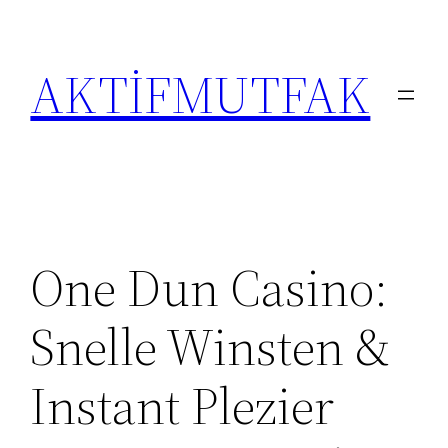
İçeriğe
geç
AKTİFMUTFAK
One Dun Casino:
Snelle Winsten &
Instant Plezier