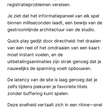
registratieproblemen vereisen.
Je ziet dat het informatiepaneel van elk spel
binnen milliseconden laadt, een bewijs van de
gestroomlijnde architectuur van de studio.
Quick play gedijt door directheid: het draaien
van een reel of het omdraaien van een kaart
moet instant voelen, en de
uitbetalingsanimaties zijn strak genoeg dat je
nauwelijks de spanning voelt opbouwen.
De latency van de site is laag genoeg dat je
zelfs tijdens piekuren je favoriete titels
zonder buffering kunt spelen.
Deze snelheid vertaalt zich in een ritme—snel