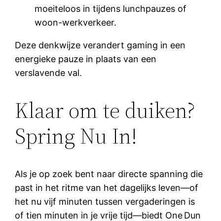
moeiteloos in tijdens lunchpauzes of
woon-werkverkeer.
Deze denkwijze verandert gaming in een
energieke pauze in plaats van een
verslavende val.
Klaar om te duiken?
Spring Nu In!
Als je op zoek bent naar directe spanning die
past in het ritme van het dagelijks leven—of
het nu vijf minuten tussen vergaderingen is
of tien minuten in je vrije tijd—biedt One Dun