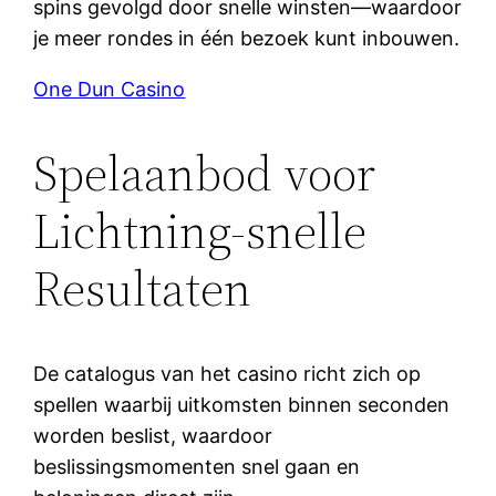
spins gevolgd door snelle winsten—waardoor
je meer rondes in één bezoek kunt inbouwen.
One Dun Casino
Spelaanbod voor
Lichtning‑snelle
Resultaten
De catalogus van het casino richt zich op
spellen waarbij uitkomsten binnen seconden
worden beslist, waardoor
beslissingsmomenten snel gaan en