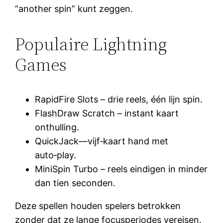
“another spin” kunt zeggen.
Populaire Lightning
Games
RapidFire Slots – drie reels, één lijn spin.
FlashDraw Scratch – instant kaart
onthulling.
QuickJack—vijf‑kaart hand met
auto‑play.
MiniSpin Turbo – reels eindigen in minder
dan tien seconden.
Deze spellen houden spelers betrokken
zonder dat ze lange focusperiodes vereisen.