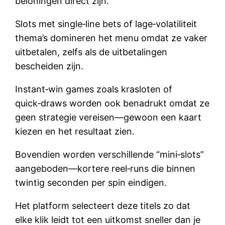
beloningen direct zijn.
Slots met single‑line bets of lage‑volatiliteit
thema’s domineren het menu omdat ze vaker
uitbetalen, zelfs als de uitbetalingen
bescheiden zijn.
Instant‑win games zoals krasloten of
quick‑draws worden ook benadrukt omdat ze
geen strategie vereisen—gewoon een kaart
kiezen en het resultaat zien.
Bovendien worden verschillende “mini‑slots”
aangeboden—kortere reel‑runs die binnen
twintig seconden per spin eindigen.
Het platform selecteert deze titels zo dat
elke klik leidt tot een uitkomst sneller dan je