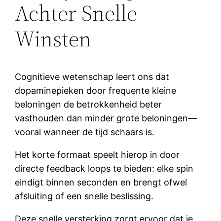
Achter Snelle
Winsten
Cognitieve wetenschap leert ons dat
dopaminepieken door frequente kleine
beloningen de betrokkenheid beter
vasthouden dan minder grote beloningen—
vooral wanneer de tijd schaars is.
Het korte formaat speelt hierop in door
directe feedback loops te bieden: elke spin
eindigt binnen seconden en brengt ofwel
afsluiting of een snelle beslissing.
Deze snelle versterking zorgt ervoor dat je