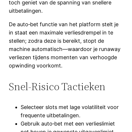
toch geniet van de spanning van snellere
uitbetalingen.
De auto‑bet functie van het platform stelt je
in staat een maximale verliesdrempel in te
stellen; zodra deze is bereikt, stopt de
machine automatisch—waardoor je runaway
verliezen tijdens momenten van verhoogde
opwinding voorkomt.
Snel‑Risico Tactieken
Selecteer slots met lage volatiliteit voor
frequente uitbetalingen.
Gebruik auto‑bet met een verlieslimiet
net boven je gewenste uitgavenlimiet.