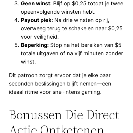
Geen winst:
Blijf op $0,25 totdat je twee
opeenvolgende winsten hebt.
Payout piek:
Na drie winsten op rij,
overweeg terug te schakelen naar $0,25
voor veiligheid.
Beperking:
Stop na het bereiken van $5
totale uitgaven of na vijf minuten zonder
winst.
Dit patroon zorgt ervoor dat je elke paar
seconden beslissingen blijft nemen—een
ideaal ritme voor snel‑intens gaming.
Bonussen Die Direct
Actie Ontketenen