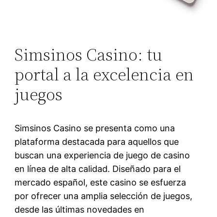
Simsinos Casino: tu
portal a la excelencia en
juegos
Simsinos Casino se presenta como una
plataforma destacada para aquellos que
buscan una experiencia de juego de casino
en línea de alta calidad. Diseñado para el
mercado español, este casino se esfuerza
por ofrecer una amplia selección de juegos,
desde las últimas novedades en