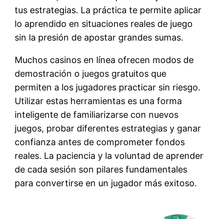
tus estrategias. La práctica te permite aplicar
lo aprendido en situaciones reales de juego
sin la presión de apostar grandes sumas.
Muchos casinos en línea ofrecen modos de
demostración o juegos gratuitos que
permiten a los jugadores practicar sin riesgo.
Utilizar estas herramientas es una forma
inteligente de familiarizarse con nuevos
juegos, probar diferentes estrategias y ganar
confianza antes de comprometer fondos
reales. La paciencia y la voluntad de aprender
de cada sesión son pilares fundamentales
para convertirse en un jugador más exitoso.