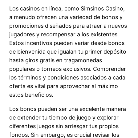
Los casinos en línea, como Simsinos Casino,
a menudo ofrecen una variedad de bonos y
promociones diseñados para atraer a nuevos
jugadores y recompensar a los existentes.
Estos incentivos pueden variar desde bonos
de bienvenida que igualan tu primer depósito
hasta giros gratis en tragamonedas
populares o torneos exclusivos. Comprender
los términos y condiciones asociados a cada
oferta es vital para aprovechar al máximo
estos beneficios.
Los bonos pueden ser una excelente manera
de extender tu tiempo de juego y explorar
diferentes juegos sin arriesgar tus propios
fondos. Sin embargo, es crucial revisar los