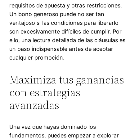
requisitos de apuesta y otras restricciones.
Un bono generoso puede no ser tan
ventajoso si las condiciones para liberarlo
son excesivamente difíciles de cumplir. Por
ello, una lectura detallada de las cláusulas es
un paso indispensable antes de aceptar
cualquier promoción.
Maximiza tus ganancias
con estrategias
avanzadas
Una vez que hayas dominado los
fundamentos, puedes empezar a explorar