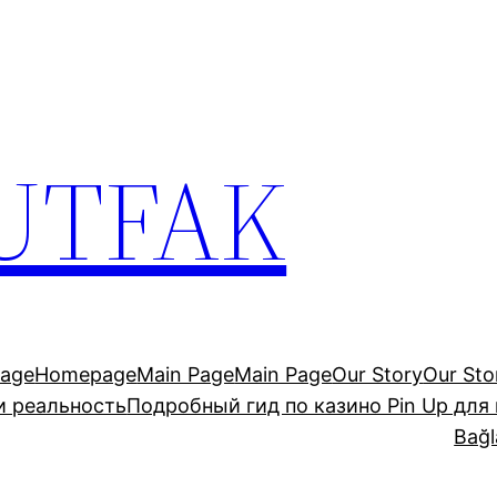
UTFAK
age
Homepage
Main Page
Main Page
Our Story
Our Sto
и реальность
Подробный гид по казино Pin Up для
Bağl