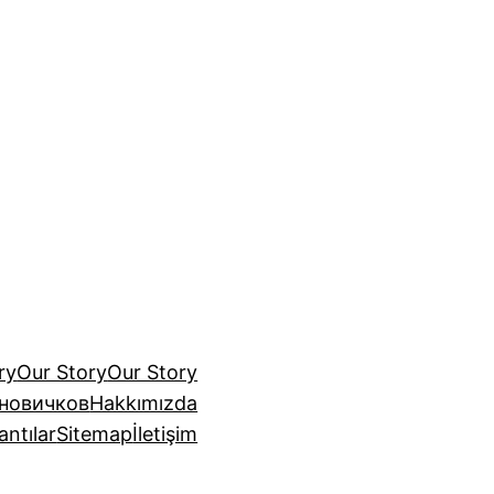
ry
Our Story
Our Story
 новичков
Hakkımızda
antılar
Sitemap
İletişim