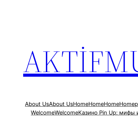
İçeriğe
geç
AKTİFM
About Us
About Us
Home
Home
Home
Homep
Welcome
Welcome
Казино Pin Up: мифы 