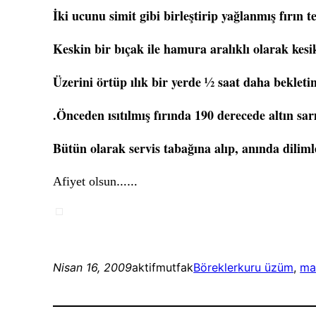
İki ucunu simit gibi birleştirip yağlanmış fırın te
Keskin bir bıçak ile hamura aralıklı olarak kesik
Üzerini örtüp ılık bir yerde ½ saat daha bekleti
.Önceden ısıtılmış fırında 190 derecede altın sar
Bütün olarak servis tabağına alıp, anında dilimle
……
Afiyet olsun
Nisan 16, 2009
aktifmutfak
Börekler
kuru üzüm
, 
ma