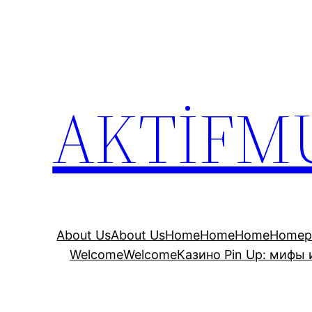
İçeriğe
geç
AKTİFM
About Us
About Us
Home
Home
Home
Homep
Welcome
Welcome
Казино Pin Up: мифы 