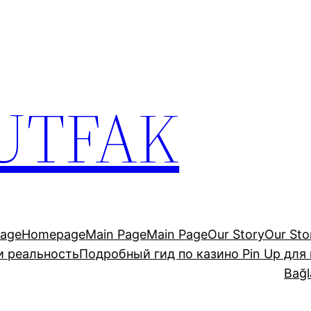
UTFAK
age
Homepage
Main Page
Main Page
Our Story
Our Sto
и реальность
Подробный гид по казино Pin Up для
Bağl