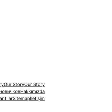
ry
Our Story
Our Story
 новичков
Hakkımızda
antılar
Sitemap
İletişim