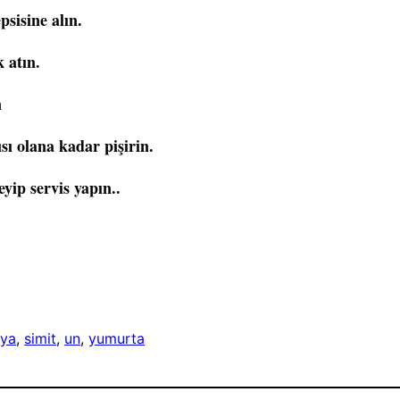
psisine alın.
 atın.
n
ısı olana kadar pişirin.
yip servis yapın..
ya
, 
simit
, 
un
, 
yumurta