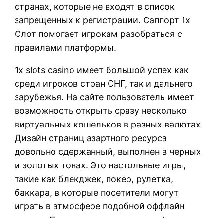
странах, которые не входят в список
запрещенных к регистрации. Саппорт 1x
Слот помогает игрокам разобраться с
правилами платформы.
1x slots casino имеет большой успех как
среди игроков стран СНГ, так и дальнего
зарубежья. На сайте пользователь имеет
возможность открыть сразу несколько
виртуальных кошельков в разных валютах.
Дизайн страниц азартного ресурса
довольно сдержанный, выполнен в черных
и золотых тонах. Это настольные игры,
такие как блекджек, покер, рулетка,
баккара, в которые посетители могут
играть в атмосфере подобной оффлайн