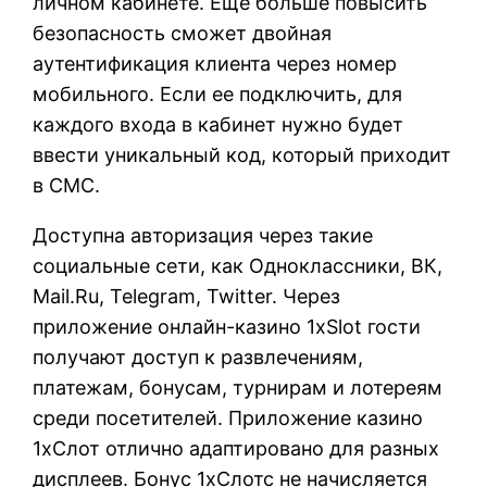
личном кабинете. Еще больше повысить
безопасность сможет двойная
аутентификация клиента через номер
мобильного. Если ее подключить, для
каждого входа в кабинет нужно будет
ввести уникальный код, который приходит
в СМС.
Доступна авторизация через такие
социальные сети, как Одноклассники, ВК,
Mail.Ru, Telegram, Twitter. Через
приложение онлайн-казино 1xSlot гости
получают доступ к развлечениям,
платежам, бонусам, турнирам и лотереям
среди посетителей. Приложение казино
1xСлот отлично адаптировано для разных
дисплеев. Бонус 1хСлотс не начисляется