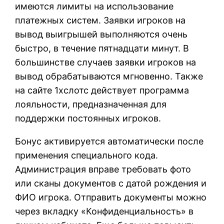
имеются лимиты на использование
платежных систем. Заявки игроков на
вывод выигрышей выполняются очень
быстро, в течение пятнадцати минут. В
большинстве случаев заявки игроков на
вывод обрабатываются мгновенно. Также
на сайте 1xслотс действует программа
лояльности, предназначенная для
поддержки постоянных игроков.
Бонус активируется автоматически после
применения специального кода.
Администрация вправе требовать фото
или сканы документов с датой рождения и
ФИО игрока. Отправить документы можно
через вкладку «Конфиденциальность» в