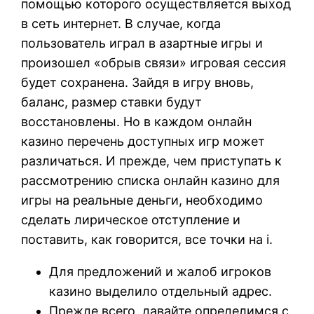
помощью которого осуществляется выход
в сеть интернет. В случае, когда
пользователь играл в азартные игры и
произошел «обрыв связи» игровая сессия
будет сохранена. Зайдя в игру вновь,
баланс, размер ставки будут
восстановлены. Но в каждом онлайн
казино перечень доступных игр может
различаться. И прежде, чем приступать к
рассмотрению списка онлайн казино для
игры на реальные деньги, необходимо
сделать лирическое отступление и
поставить, как говорится, все точки на i.
Для предложений и жалоб игроков
казино выделило отдельный адрес.
Прежде всего, давайте определимся с