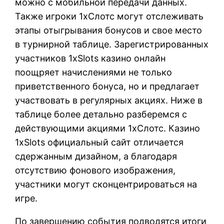
можно с мобильной передачи данных.
Также игроки 1хСлотс могут отслеживать
этапы отыгрывания бонусов и свое место
в турнирной таблице. Зарегистрированных
участников 1xSlots казино онлайн
поощряет начислениями не только
приветственного бонуса, но и предлагает
участвовать в регулярных акциях. Ниже в
таблице более детально разберемся с
действующими акциями 1хСлотс. Казино
1xSlots официальный сайт отличается
сдержанным дизайном, а благодаря
отсутствию фонового изображения,
участники могут сконцентрироваться на
игре.
По завершению события подводятся итоги