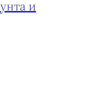
аунта и