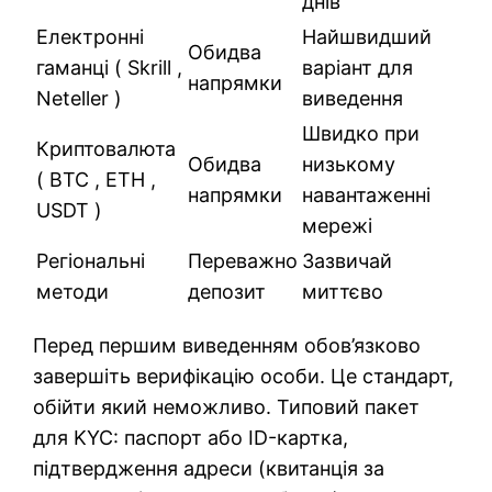
днів
Електронні
Найшвидший
Обидва
гаманці ( Skrill ,
варіант для
напрямки
Neteller )
виведення
Швидко при
Криптовалюта
Обидва
низькому
( BTC , ETH ,
напрямки
навантаженні
USDT )
мережі
Регіональні
Переважно
Зазвичай
методи
депозит
миттєво
Перед першим виведенням обов’язково
завершіть верифікацію особи. Це стандарт,
обійти який неможливо. Типовий пакет
для KYC: паспорт або ID-картка,
підтвердження адреси (квитанція за