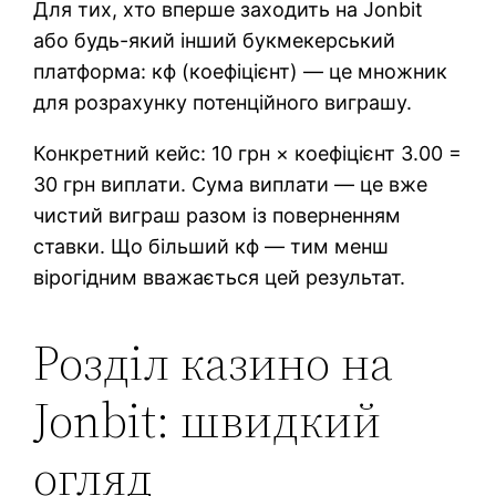
Для тих, хто вперше заходить на Jonbit
або будь-який інший букмекерський
платформа: кф (коефіцієнт) — це множник
для розрахунку потенційного виграшу.
Конкретний кейс: 10 грн × коефіцієнт 3.00 =
30 грн виплати. Сума виплати — це вже
чистий виграш разом із поверненням
ставки. Що більший кф — тим менш
вірогідним вважається цей результат.
Розділ казино на
Jonbit: швидкий
огляд