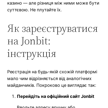
казино — але різниця між ними може бути
суттєвою. Не плутайте їх.
Як зареєструватися
на Jonbit:
інструкція
Реєстрація на будь-якій схожій платформі
мало чим відрізняється від аналогічних
майданчиків. Покроково це виглядає так:
Перейдіть на офіційний сайт Jonbit
Вводьте адресу вручну або