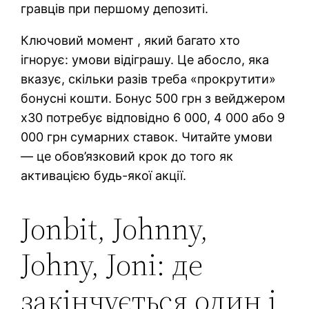
гравців при першому депозиті.
Ключовий момент , який багато хто
ігнорує: умови відіграшу. Це абосло, яка
вказує, скільки разів треба «прокрутити»
бонусні кошти. Бонус 500 грн з вейджером
x30 потребує відповідно 6 000, 4 000 або 9
000 грн сумарних ставок. Читайте умови
— це обов’язковий крок до того як
активацією будь-якої акції.
Jonbit, Johnny,
Johny, Joni: де
закінчується один і