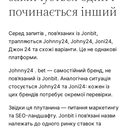
починається інший
Серед запитів , пов’язаних із Jonbit,
трапляються Johnny24, Johny24, Joni24,
Джон 24 та схожі варіанти. Це не однакові
платформи.
Johnny24 . bet — самостійний бренд, не
пов’язаний із Jonbit. Аналогічна ситуація
стосується Johny24 та Joni24: кожен із
цих брендів потребує окремої перевірки.
Звідки ця плутанина — питання маркетингу
та SEO-ландшафту. Jonbit і пов’язані назви
належать до одного ринку ставок та