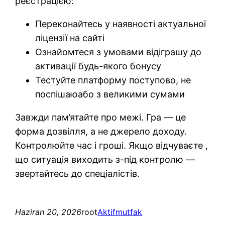
реєстрацією:
Переконайтесь у наявності актуальної
ліцензії на сайті
Ознайомтеся з умовами відіграшу до
активації будь-якого бонусу
Тестуйте платформу поступово, не
поспішаюабо з великими сумами
Завжди пам’ятайте про межі. Гра — це
форма дозвілля, а не джерело доходу.
Контролюйте час і гроші. Якщо відчуваєте ,
що ситуація виходить з-під контролю —
звертайтесь до спеціалістів.
Haziran 20, 2026
root
Aktifmutfak