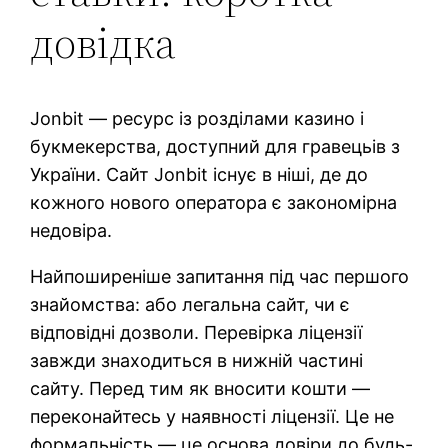
довідка
Jonbit — ресурс із розділами казино і
букмекерства, доступний для гравецьів з
України. Сайт Jonbit існує в ніші, де до
кожного нового оператора є закономірна
недовіра.
Найпоширеніше запитання під час першого
знайомства: або легальна сайт, чи є
відповідні дозволи. Перевірка ліцензії
завжди знаходиться в нижній частині
сайту. Перед тим як вносити кошти —
переконайтесь у наявності ліцензії. Це не
формальність — це основа довіри до будь-