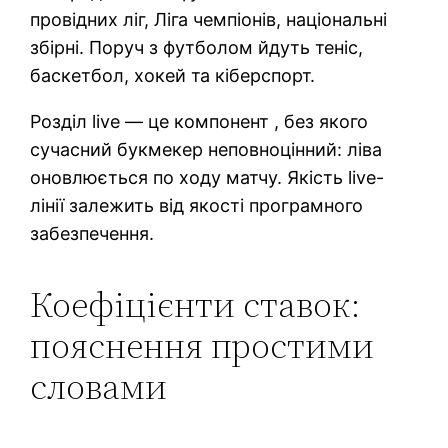
провідних ліг, Ліга чемпіонів, національні
збірні. Поруч з футболом йдуть теніс,
баскетбол, хокей та кіберспорт.
Розділ live — це компонент , без якого
сучасний букмекер неповноцінний: ліва
оновлюється по ходу матчу. Якість live-
лінії залежить від якості програмного
забезпечення.
Коефіцієнти ставок:
пояснення простими
словами