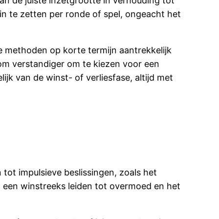
 de juiste inzetgrootte in verhouding tot
 in te zetten per ronde of spel, ongeacht het
e methoden op korte termijn aantrekkelijk
arom verstandiger om te kiezen voor een
ijk van de winst- of verliesfase, altijd met
 tot impulsieve beslissingen, zoals het
 een winstreeks leiden tot overmoed en het