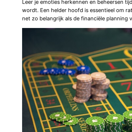
Leer je emoties herkennen en beheersen tijd
wordt. Een helder hoofd is essentieel om rat
net zo belangrijk als de financiële plannin