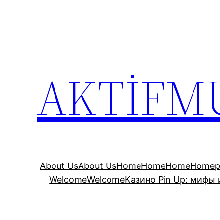
İçeriğe
geç
AKTİFM
About Us
About Us
Home
Home
Home
Homep
Welcome
Welcome
Казино Pin Up: мифы 