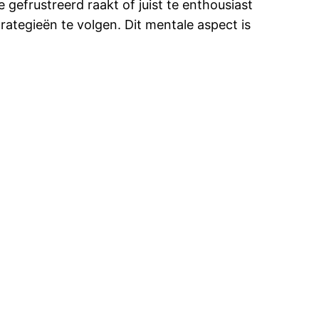
gefrustreerd raakt of juist te enthousiast
rategieën te volgen. Dit mentale aspect is