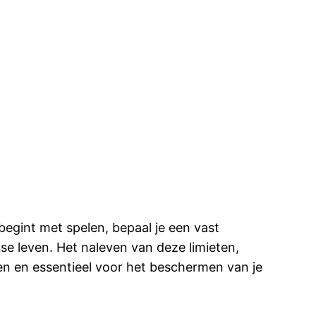
 begint met spelen, bepaal je een vast
kse leven. Het naleven van deze limieten,
ken en essentieel voor het beschermen van je