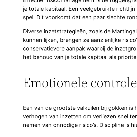
Effectief risicomanagement is de ruggengra
je totale kapitaal. Een veelgebruikte richtli
spel. Dit voorkomt dat een paar slechte ron
Diverse inzetstrategieën, zoals de Marting
kunnen lijken, brengen ze aanzienlijke risic
conservatievere aanpak waarbij de inzetgroott
het behoud van je totale kapitaal als prioritei
Emotionele controle
Een van de grootste valkuilen bij gokken is 
verhogen van inzetten om verliezen snel te
nemen van onnodige risico’s. Discipline is hie