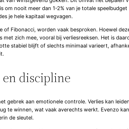
at van winstgevend gokken. Dit omvat het bepalen van
jn is om nooit meer dan 1-2% van je totale speelbudget
des je hele kapitaal wegvagen.
ale of Fibonacci, worden vaak besproken. Hoewel dez
o’s met zich mee, vooral bij verliesreeksen. Het is da
e stabiel blijft of slechts minimaal varieert, afhankel
t.
 en discipline
het gebrek aan emotionele controle. Verlies kan leiden
rug te winnen, wat vaak averechts werkt. Evenzo kan
rin de sleutel.