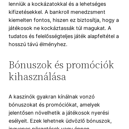
lenniük a kockázatokkal és a lehetséges
kifizetésekkel. A bankroll menedzsment
kiemelten fontos, hiszen ez biztosítja, hogy a
játékosok ne kockáztassák túl magukat. A
tudatos és felelősségteljes játék alapfeltétel a
hosszú távú élményhez.
Bónuszok és promóciók
kihasználása
A kaszinók gyakran kínálnak vonzó
bónuszokat és promóciókat, amelyek
jelentősen növelhetik a játékosok nyerési
esélyeit. Ezek lehetnek üdvözlő bónuszok,
ingyenes pörgetések vagy éppen