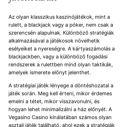
Az olyan klasszikus kaszinójátékok, mint a
rulett, a blackjack vagy a póker, nem csak a
szerencsén alapulnak. Különböző stratégiák
alkalmazásával a játékosok növelhetik
esélyeiket a nyereségre. A kártyaszámolás a
blackjackben, vagy a különböző fogadási
rendszerek a rulettben mind olyan taktikák,
amelyek ismerete előnyt jelenthet.
A stratégiai játék lényege a döntéshozatal a
játék során. Meg kell érteni, mikor érdemes
emelni a tétet, mikor visszavonulni, és
hogyan lehet minimalizálni a ház előnyét. A
Vegasino Casino kínálatában számos olyan
asztali játék található, ahol ezek a stratégiák