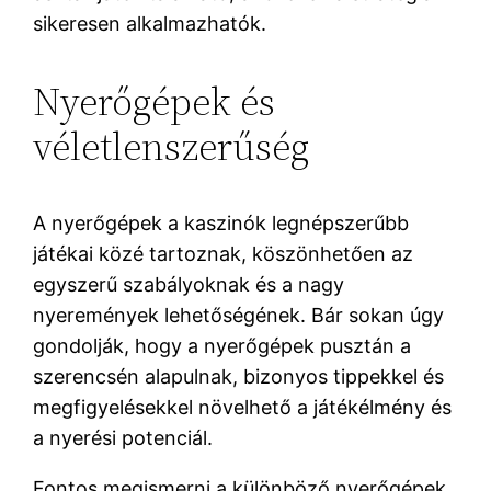
sikeresen alkalmazhatók.
Nyerőgépek és
véletlenszerűség
A nyerőgépek a kaszinók legnépszerűbb
játékai közé tartoznak, köszönhetően az
egyszerű szabályoknak és a nagy
nyeremények lehetőségének. Bár sokan úgy
gondolják, hogy a nyerőgépek pusztán a
szerencsén alapulnak, bizonyos tippekkel és
megfigyelésekkel növelhető a játékélmény és
a nyerési potenciál.
Fontos megismerni a különböző nyerőgépek