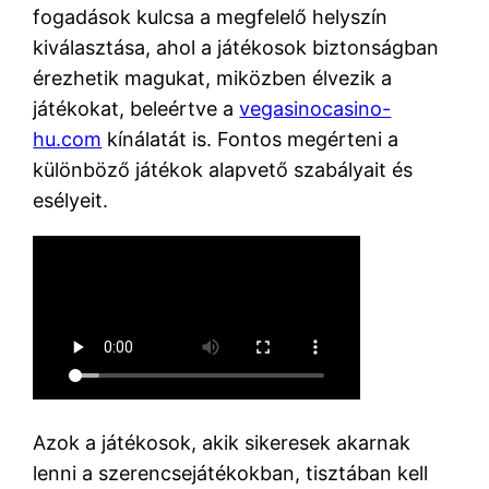
fogadások kulcsa a megfelelő helyszín
kiválasztása, ahol a játékosok biztonságban
érezhetik magukat, miközben élvezik a
játékokat, beleértve a
vegasinocasino-
hu.com
kínálatát is. Fontos megérteni a
különböző játékok alapvető szabályait és
esélyeit.
Azok a játékosok, akik sikeresek akarnak
lenni a szerencsejátékokban, tisztában kell