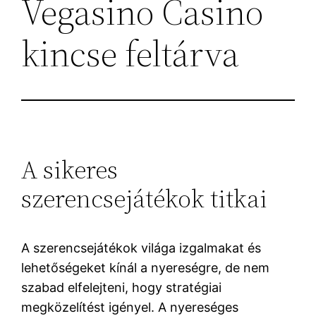
Vegasino Casino
kincse feltárva
A sikeres
szerencsejátékok titkai
A szerencsejátékok világa izgalmakat és
lehetőségeket kínál a nyereségre, de nem
szabad elfelejteni, hogy stratégiai
megközelítést igényel. A nyereséges