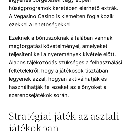
hűségprogramok keretében elérhető extrák.
A Vegasino Casino is kiemelten foglalkozik
ezekkel a lehetőségekkel.
Ezeknek a bónuszoknak általában vannak
megforgatási követelményei, amelyeket
teljesíteni kell a nyeremények kivétele előtt.
Alapos tájékozódás szükséges a felhasználási
feltételekről, hogy a játékosok tisztában
legyenek azzal, hogyan aktiválhatják és
használhatják fel ezeket az előnyöket a
szerencsejátékok során.
Stratégiai játék az asztali
játékokban