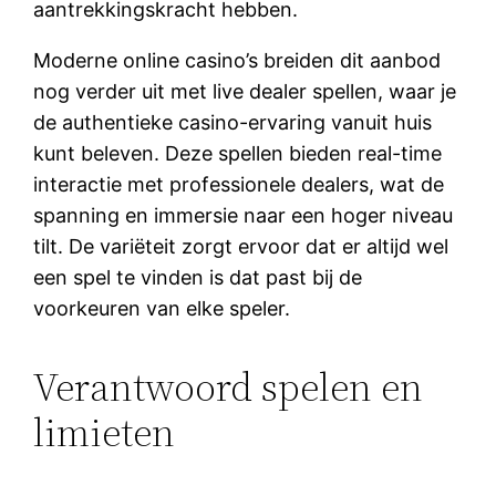
aantrekkingskracht hebben.
Moderne online casino’s breiden dit aanbod
nog verder uit met live dealer spellen, waar je
de authentieke casino-ervaring vanuit huis
kunt beleven. Deze spellen bieden real-time
interactie met professionele dealers, wat de
spanning en immersie naar een hoger niveau
tilt. De variëteit zorgt ervoor dat er altijd wel
een spel te vinden is dat past bij de
voorkeuren van elke speler.
Verantwoord spelen en
limieten