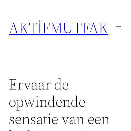
İçeriğe
geç
AKTİFMUTFAK
Ervaar de
opwindende
sensatie van een