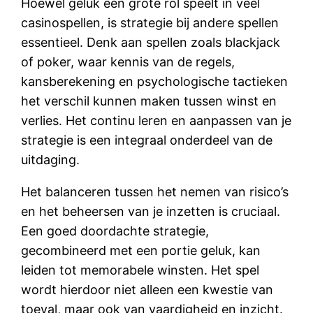
Hoewel geluk een grote rol speelt in veel
casinospellen, is strategie bij andere spellen
essentieel. Denk aan spellen zoals blackjack
of poker, waar kennis van de regels,
kansberekening en psychologische tactieken
het verschil kunnen maken tussen winst en
verlies. Het continu leren en aanpassen van je
strategie is een integraal onderdeel van de
uitdaging.
Het balanceren tussen het nemen van risico’s
en het beheersen van je inzetten is cruciaal.
Een goed doordachte strategie,
gecombineerd met een portie geluk, kan
leiden tot memorabele winsten. Het spel
wordt hierdoor niet alleen een kwestie van
toeval, maar ook van vaardigheid en inzicht.