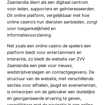
Zaanlandia dient als een digitaal centrum
voor leden, supporters en geïnteresseerden.
Dit online platform, vergelijkbaar met hoe
online casino’s hun diensten aanbieden, zorgt
voor toegankelijkheid en
informatievoorziening.
Net zoals een online casino de spelers een
platform biedt voor entertainment en
interactie, zo biedt de website van ZVV
Zaanlandia een plek voor nieuws,
wedstrijdverslagen en contactgegevens. De
structuur van de website, met verschillende
secties voor elftallen, jeugd en evenementen,
is ontworpen om de gebruiker een duidelijke
en georganiseerde ervaring te geven,
vergelijkbaar met de navigatie in een online