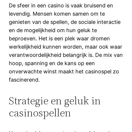
De sfeer in een casino is vaak bruisend en
levendig. Mensen komen samen om te
genieten van de spellen, de sociale interactie
en de mogelijkheid om hun geluk te
beproeven. Het is een plek waar dromen
werkelijkheid kunnen worden, maar ook waar
verantwoordelijkheid belangrijk is. De mix van
hoop, spanning en de kans op een
onverwachte winst maakt het casinospel zo
fascinerend.
Strategie en geluk in
casinospellen