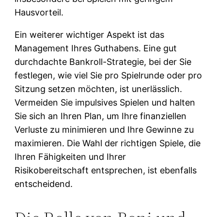
Hausvorteil.
Ein weiterer wichtiger Aspekt ist das
Management Ihres Guthabens. Eine gut
durchdachte Bankroll-Strategie, bei der Sie
festlegen, wie viel Sie pro Spielrunde oder pro
Sitzung setzen möchten, ist unerlässlich.
Vermeiden Sie impulsives Spielen und halten
Sie sich an Ihren Plan, um Ihre finanziellen
Verluste zu minimieren und Ihre Gewinne zu
maximieren. Die Wahl der richtigen Spiele, die
Ihren Fähigkeiten und Ihrer
Risikobereitschaft entsprechen, ist ebenfalls
entscheidend.