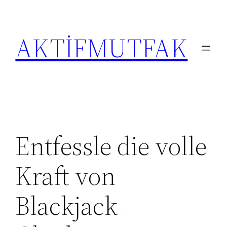
İçeriğe
geç
AKTİFMUTFAK
Entfessle die volle
Kraft von
Blackjack-