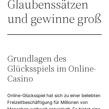
Glaubenssätzen
und gewinne groß
Grundlagen des
Glücksspiels im Online-
Casino
Online-Glücksspiel hat sich zu einer beliebten
Freizeitbeschäftigung für Millionen von