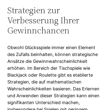
Strategien zur
Verbesserung Ihrer
Gewinnchancen
Obwohl Glücksspiele immer einen Element
des Zufalls beinhalten, können strategische
Ansätze die Gewinnwahrscheinlichkeit
erhöhen. Im Bereich der Tischspiele wie
Blackjack oder Roulette gibt es etablierte
Strategien, die auf mathematischen
Wahrscheinlichkeiten basieren. Das Erlernen
und Anwenden dieser Strategien kann einen
signifikanten Unterschied machen,
insbesondere bei Spielen mit geringem