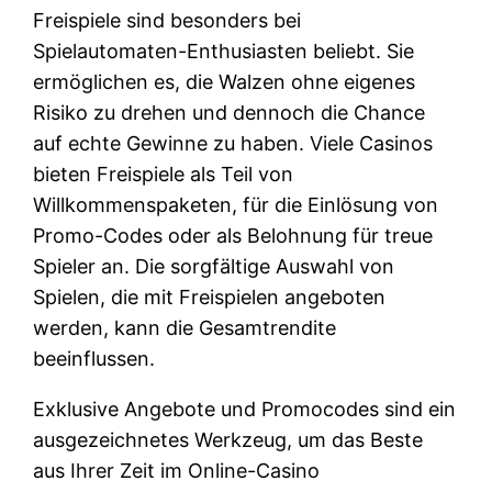
Freispiele sind besonders bei
Spielautomaten-Enthusiasten beliebt. Sie
ermöglichen es, die Walzen ohne eigenes
Risiko zu drehen und dennoch die Chance
auf echte Gewinne zu haben. Viele Casinos
bieten Freispiele als Teil von
Willkommenspaketen, für die Einlösung von
Promo-Codes oder als Belohnung für treue
Spieler an. Die sorgfältige Auswahl von
Spielen, die mit Freispielen angeboten
werden, kann die Gesamtrendite
beeinflussen.
Exklusive Angebote und Promocodes sind ein
ausgezeichnetes Werkzeug, um das Beste
aus Ihrer Zeit im Online-Casino