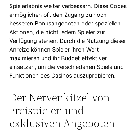
Spielerlebnis weiter verbessern. Diese Codes
ermöglichen oft den Zugang zu noch
besseren Bonusangeboten oder speziellen
Aktionen, die nicht jedem Spieler zur
Verfügung stehen. Durch die Nutzung dieser
Anreize können Spieler ihren Wert
maximieren und ihr Budget effektiver
einsetzen, um die verschiedenen Spiele und
Funktionen des Casinos auszuprobieren.
Der Nervenkitzel von
Freispielen und
exklusiven Angeboten