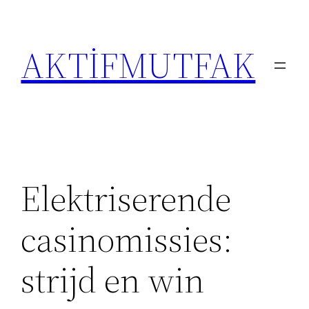
İçeriğe
geç
AKTİFMUTFAK
Elektriserende
casinomissies:
strijd en win