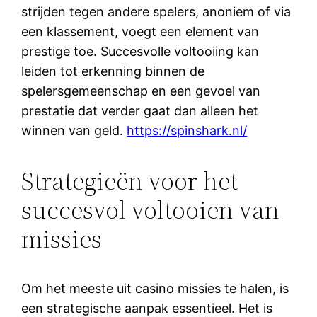
strijden tegen andere spelers, anoniem of via
een klassement, voegt een element van
prestige toe. Succesvolle voltooiing kan
leiden tot erkenning binnen de
spelersgemeenschap en een gevoel van
prestatie dat verder gaat dan alleen het
winnen van geld.
https://spinshark.nl/
Strategieën voor het
succesvol voltooien van
missies
Om het meeste uit casino missies te halen, is
een strategische aanpak essentieel. Het is