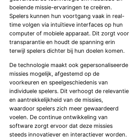
boeiende missie-ervaringen te creëren.
Spelers kunnen hun voortgang vaak in real-
time volgen via intuïtieve interfaces op hun
computer of mobiele apparaat. Dit zorgt voor
transparantie en houdt de spanning erin
terwijl spelers dichter bij hun doelen komen.
De technologie maakt ook gepersonaliseerde
missies mogelijk, afgestemd op de
voorkeuren en speelgeschiedenis van
individuele spelers. Dit verhoogt de relevantie
en aantrekkelijkheid van de missies,
waardoor spelers zich meer gewaardeerd
voelen. De continue ontwikkeling van
software zorgt ervoor dat deze missies
steeds innovatiever en interactiever worden.