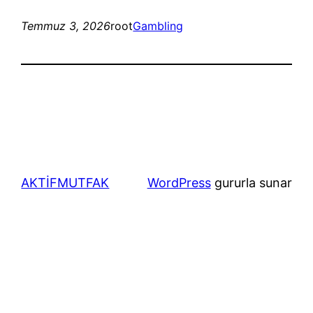
Temmuz 3, 2026
root
Gambling
AKTİFMUTFAK
WordPress
gururla sunar