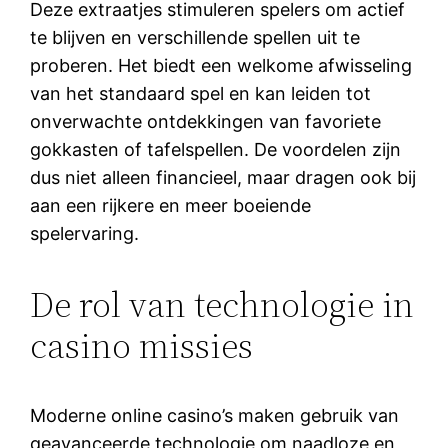
Deze extraatjes stimuleren spelers om actief
te blijven en verschillende spellen uit te
proberen. Het biedt een welkome afwisseling
van het standaard spel en kan leiden tot
onverwachte ontdekkingen van favoriete
gokkasten of tafelspellen. De voordelen zijn
dus niet alleen financieel, maar dragen ook bij
aan een rijkere en meer boeiende
spelervaring.
De rol van technologie in
casino missies
Moderne online casino’s maken gebruik van
geavanceerde technologie om naadloze en