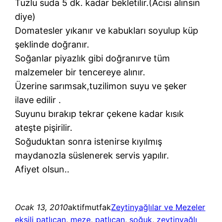
Tuzlu suda 5 dk. kadar bekletilir.(Acısı alınsın
diye)
Domatesler yıkanır ve kabukları soyulup küp
şeklinde doğranır.
Soğanlar piyazlık gibi doğranırve tüm
malzemeler bir tencereye alınır.
Üzerine sarımsak,tuzilimon suyu ve şeker
ilave edilir .
Suyunu bırakıp tekrar çekene kadar kısık
ateşte pişirilir.
Soğuduktan sonra istenirse kıyılmış
maydanozla süslenerek servis yapılır.
Afiyet olsun..
Ocak 13, 2010
aktifmutfak
Zeytinyağlılar ve Mezeler
ekşili patlıcan
, 
meze
, 
patlıcan
, 
soğuk
, 
zeytinyağlı