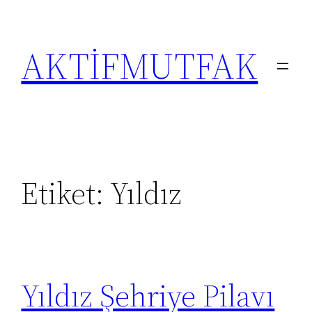
İçeriğe
geç
AKTİFMUTFAK
Etiket:
Yıldız
Yıldız Şehriye Pilavı