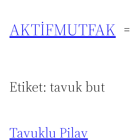
İçeriğe
geç
AKTİFMUTFAK
Etiket:
tavuk but
Tavuklu Pilav