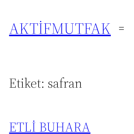
İçeriğe
geç
AKTİFMUTFAK
Etiket:
safran
ETLİ BUHARA