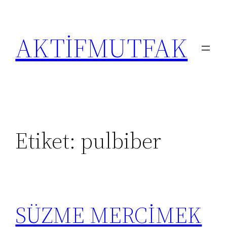
İçeriğe
geç
AKTİFMUTFAK
Etiket:
pulbiber
SÜZME MERCİMEK