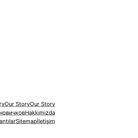
ry
Our Story
Our Story
 новичков
Hakkımızda
antılar
Sitemap
İletişim