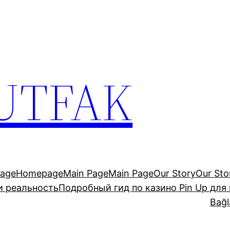
UTFAK
age
Homepage
Main Page
Main Page
Our Story
Our Sto
и реальность
Подробный гид по казино Pin Up для
Bağl