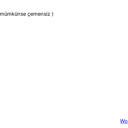
 ( mümkünse çemensiz )
Wo