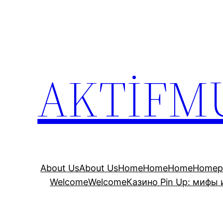
İçeriğe
geç
AKTİFM
About Us
About Us
Home
Home
Home
Homep
Welcome
Welcome
Казино Pin Up: мифы 