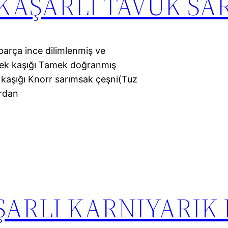
 KAŞARLI TAVUK S
parça ince dilimlenmiş ve
mek kaşığı Tamek doğranmış
kaşığı Knorr sarımsak çeşni(Tuz
ürdan
ŞARLI KARNIYARIK