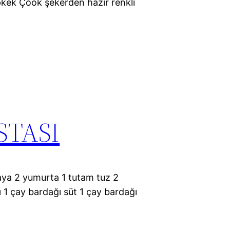
pkek Çook şekerden hazır renkli
STASI
aya 2 yumurta 1 tutam tuz 2
 1 çay bardağı süt 1 çay bardağı