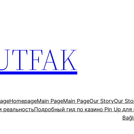
UTFAK
age
Homepage
Main Page
Main Page
Our Story
Our Sto
и реальность
Подробный гид по казино Pin Up для
Bağl