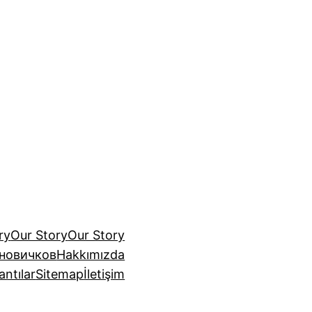
ry
Our Story
Our Story
 новичков
Hakkımızda
antılar
Sitemap
İletişim