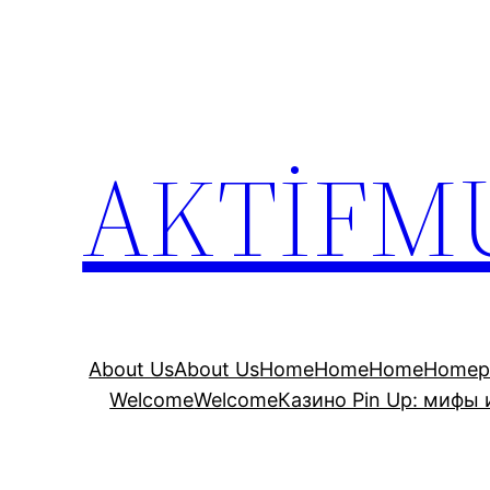
İçeriğe
geç
AKTİFM
About Us
About Us
Home
Home
Home
Homep
Welcome
Welcome
Казино Pin Up: мифы 